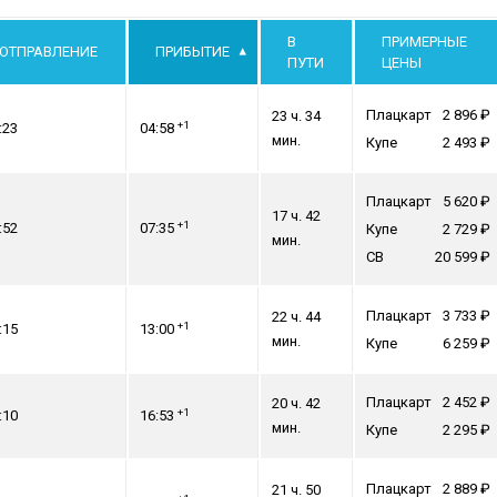
В
ПРИМЕРНЫЕ
ОТПРАВЛЕНИЕ
ПРИБЫТИЕ
ПУТИ
ЦЕНЫ
Плацкарт
2 896
23 ч. 34
+1
:23
04:58
мин.
Купе
2 493
Плацкарт
5 620
17 ч. 42
+1
:52
07:35
Купе
2 729
мин.
СВ
20 599
Плацкарт
3 733
22 ч. 44
+1
:15
13:00
мин.
Купе
6 259
Плацкарт
2 452
20 ч. 42
+1
:10
16:53
мин.
Купе
2 295
Плацкарт
2 889
21 ч. 50