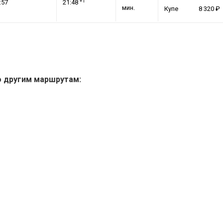
+1
:57
21:48
мин.
Купе
8 320
о другим маршрутам: