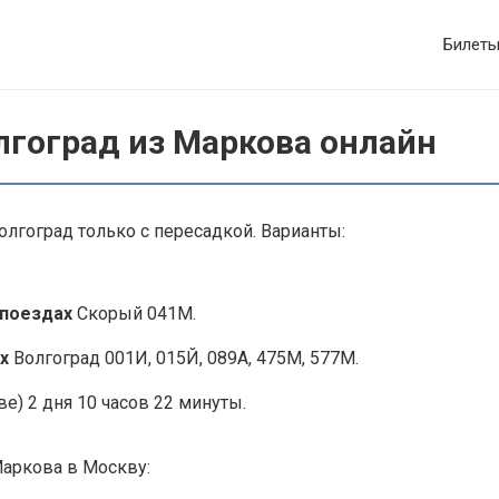
Билет
лгоград из Маркова онлайн
лгоград только с пересадкой. Варианты:
 поездах
Скорый 041М.
х
Волгоград 001И, 015Й, 089А, 475М, 577М.
е) 2 дня 10 часов 22 минуты.
Маркова в Москву: