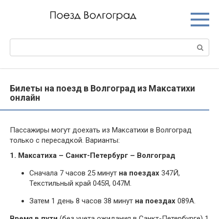
Перейти
к
контенту
Поиск:
Билеты на поезд в Волгоград из Максатихи
онлайн
Пассажиры могут доехать из Максатихи в Волгоград
только с пересадкой. Варианты:
1. Максатиха – Санкт-Петербург – Волгоград
Сначала 7 часов 25 минут
на поездах
347Й,
Текстильный край 045Я, 047М.
Затем 1 день 8 часов 38 минут
на поездах
089А.
Время в пути
(без учета ожидания в Санкт-Петербурге) 1