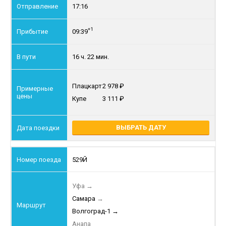
17:16
+1
09:39
16 ч. 22 мин.
Плацкарт
2 978
Купе
3 111
ВЫБРАТЬ ДАТУ
529Й
Уфа
→
Самара
→
Волгоград-1
→
Анапа