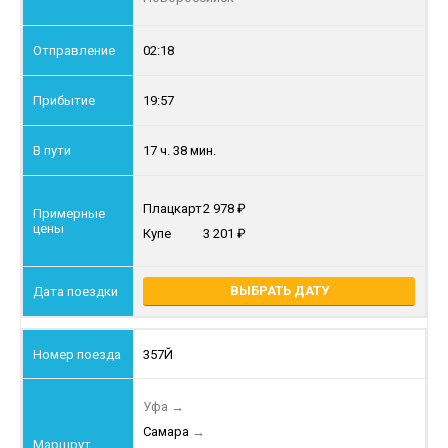
02:18
19:57
17 ч. 38 мин.
Плацкарт
2 978
Купе
3 201
ВЫБРАТЬ ДАТУ
357Й
Уфа
→
Самара
→