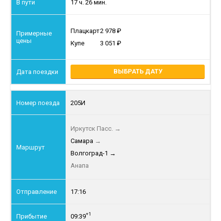
17 ч. 26 мин.
Плацкарт
2 978
Купе
3 051
ВЫБРАТЬ ДАТУ
205И
Иркутск Пасс.
→
Самара
→
Волгоград-1
→
Анапа
17:16
+1
09:39