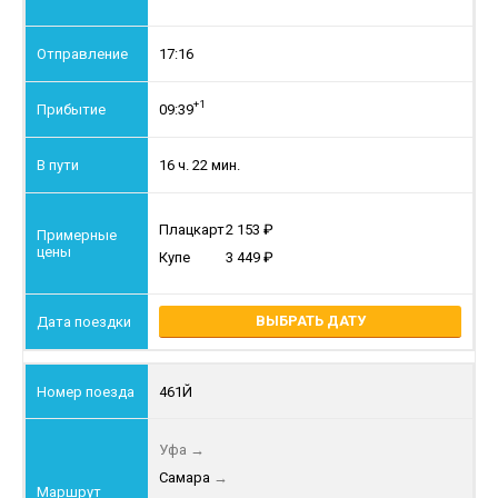
17:16
+1
09:39
16 ч. 22 мин.
Плацкарт
2 153
Купе
3 449
ВЫБРАТЬ ДАТУ
461Й
Уфа
→
Самара
→