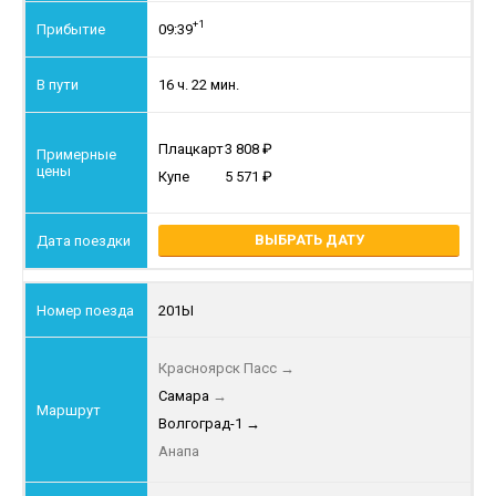
+1
09:39
16 ч. 22 мин.
Плацкарт
3 808
Купе
5 571
ВЫБРАТЬ ДАТУ
201Ы
Красноярск Пасс
→
Самара
→
Волгоград-1
→
Анапа