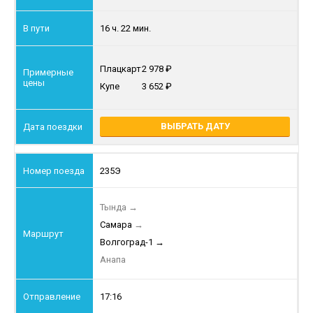
16 ч. 22 мин.
Плацкарт
2 978
Купе
3 652
ВЫБРАТЬ ДАТУ
235Э
Тында
→
Самара
→
Волгоград-1
→
Анапа
17:16