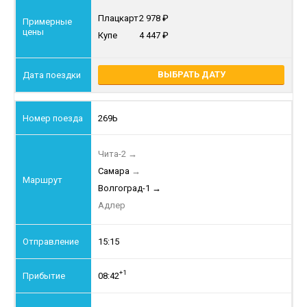
Плацкарт
2 978
Купе
4 447
ВЫБРАТЬ ДАТУ
269Ь
Чита-2
→
Самара
→
Волгоград-1
→
Адлер
15:15
+1
08:42