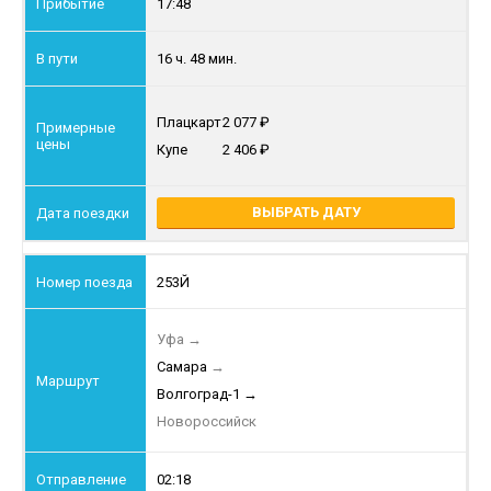
17:48
16 ч. 48 мин.
Плацкарт
2 077
Купе
2 406
ВЫБРАТЬ ДАТУ
253Й
Уфа
→
Самара
→
Волгоград-1
→
Новороссийск
02:18