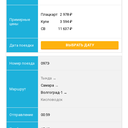
Плацкарт
2 978
Купе
3 594
СВ
11 637
ВЫБРАТЬ ДАТУ
097Э
Тында
→
Самара
→
Волгоград-1
→
Кисловодск
00:59