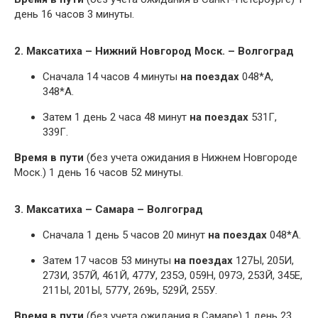
день 16 часов 3 минуты.
2. Максатиха – Нижний Новгород Моск. – Волгоград
Сначала 14 часов 4 минуты
на поездах
048*А,
348*А.
Затем 1 день 2 часа 48 минут
на поездах
531Г,
339Г.
Время в пути
(без учета ожидания в Нижнем Новгороде
Моск.) 1 день 16 часов 52 минуты.
3. Максатиха – Самара – Волгоград
Сначала 1 день 5 часов 20 минут
на поездах
048*А.
Затем 17 часов 53 минуты
на поездах
127Ы, 205И,
273И, 357Й, 461Й, 477У, 235Э, 059Н, 097Э, 253Й, 345Е,
211Ы, 201Ы, 577У, 269Ь, 529Й, 255У.
Время в пути
(без учета ожидания в Самаре) 1 день 23