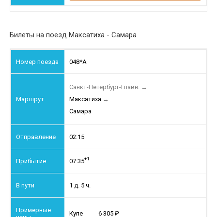
Билеты на поезд Максатиха - Самара
048*А
Санкт-Петербург-Главн.
→
Максатиха
→
Самара
02:15
+1
07:35
1 д. 5 ч.
Купе
6 305