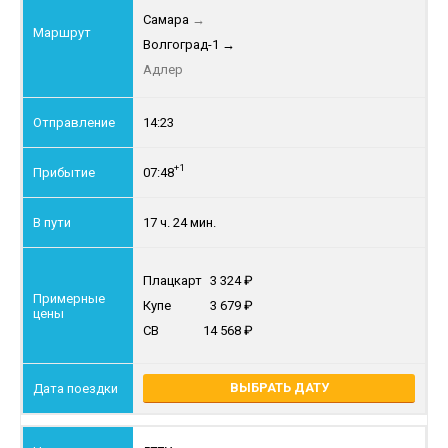
Самара
→
Волгоград-1
→
Адлер
14:23
+1
07:48
17 ч. 24 мин.
Плацкарт
3 324
Купе
3 679
СВ
14 568
ВЫБРАТЬ ДАТУ