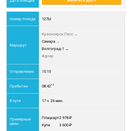
ВЫБРАТЬ ДАТУ
127Ы
Красноярск Пасс
→
Самара
→
Волгоград-1
→
Адлер
15:15
+1
08:42
17 ч. 26 мин.
Плацкарт
2 978
Купе
3 600