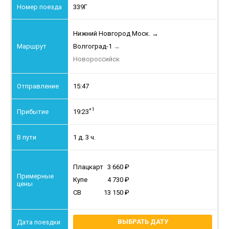
339Г
Нижний Новгород Моск.
→
Волгоград-1
→
Новороссийск
15:47
+1
19:23
1 д. 3 ч.
Плацкарт
3 660
Купе
4 730
СВ
13 150
ВЫБРАТЬ ДАТУ