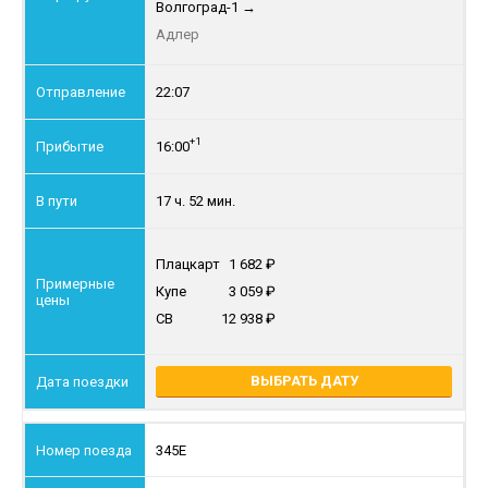
Волгоград-1
→
Адлер
22:07
+1
16:00
17 ч. 52 мин.
Плацкарт
1 682
Купе
3 059
СВ
12 938
ВЫБРАТЬ ДАТУ
345Е