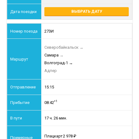
ВЫБРАТЬ ДАТУ
273И
Северобайкальск
→
Самара
→
Волгоград-1
→
Адлер
15:15
+1
08:42
17 ч. 26 мин.
Плацкарт
2 978