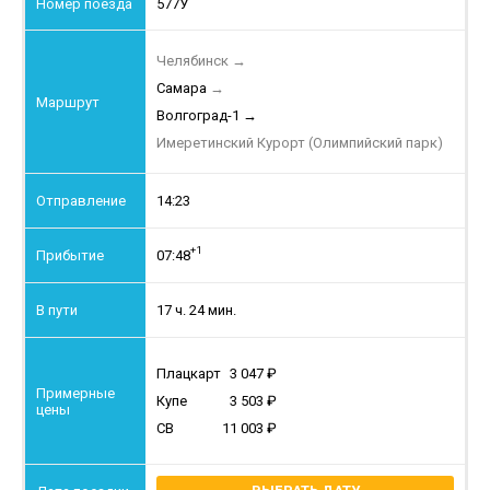
577У
Челябинск
→
Самара
→
Волгоград-1
→
Имеретинский Курорт (Олимпийский парк)
14:23
+1
07:48
17 ч. 24 мин.
Плацкарт
3 047
Купе
3 503
СВ
11 003