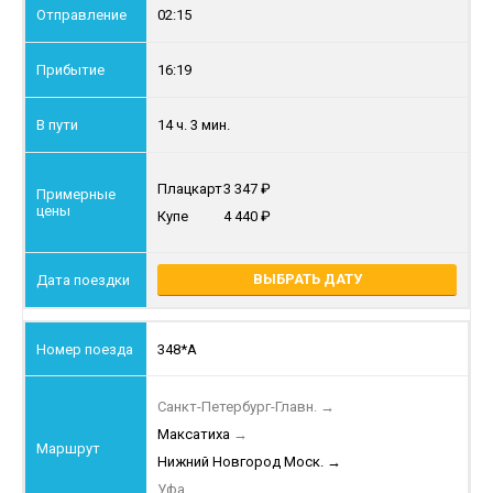
02:15
16:19
14 ч. 3 мин.
Плацкарт
3 347
Купе
4 440
ВЫБРАТЬ ДАТУ
348*А
Санкт-Петербург-Главн.
→
Максатиха
→
Нижний Новгород Моск.
→
Уфа