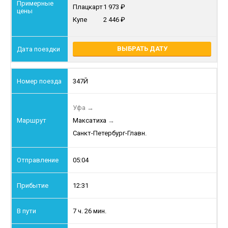
Плацкарт
1 973
Купе
2 446
ВЫБРАТЬ ДАТУ
347Й
Уфа
→
Максатиха
→
Санкт-Петербург-Главн.
05:04
12:31
7 ч. 26 мин.