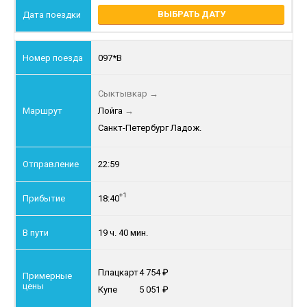
ВЫБРАТЬ ДАТУ
097*В
Сыктывкар
→
Лойга
→
Санкт-Петербург Ладож.
22:59
+1
18:40
19 ч. 40 мин.
Плацкарт
4 754
Купе
5 051