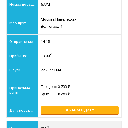
577М
Москва Павелецкая
→
Волгоград-1
14:15
+1
13:00
22 ч. 44 мин.
Плацкарт
3 733
Купе
6 259
ВЫБРАТЬ ДАТУ