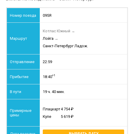
095Я
Котлас Южный
→
Лойга
→
Санкт-Петербург Ладож.
22:59
+1
18:40
19 ч. 40 мин.
Плацкарт
4 754
Купе
5 619
ВЫБРАТЬ ДАТУ