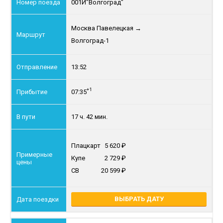
001И
"Волгоград"
Москва Павелецкая
→
Волгоград-1
13:52
+1
07:35
17 ч. 42 мин.
Плацкарт
5 620
Купе
2 729
СВ
20 599
ВЫБРАТЬ ДАТУ