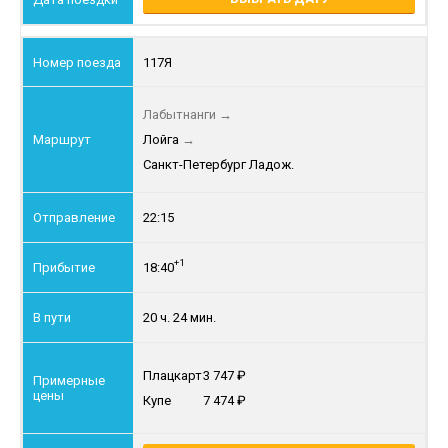
117Я
Лабытнанги
→
Лойга
→
Санкт-Петербург Ладож.
22:15
+1
18:40
20 ч. 24 мин.
Плацкарт
3 747
Купе
7 474