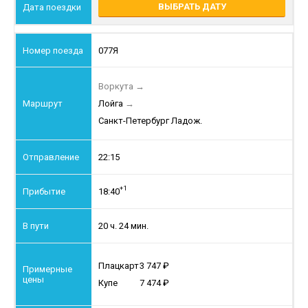
ВЫБРАТЬ ДАТУ
077Я
Воркута
→
Лойга
→
Санкт-Петербург Ладож.
22:15
+1
18:40
20 ч. 24 мин.
Плацкарт
3 747
Купе
7 474