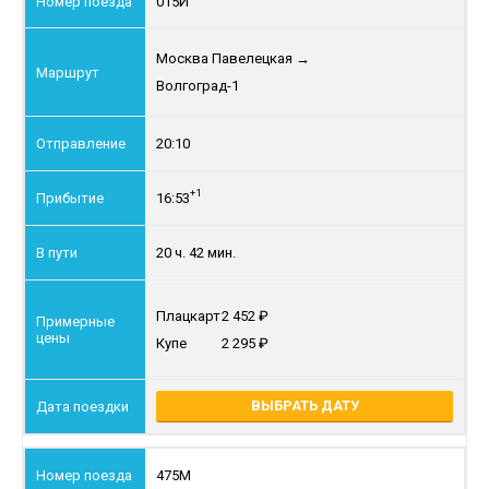
015Й
Москва Павелецкая
→
Волгоград-1
20:10
+1
16:53
20 ч. 42 мин.
Плацкарт
2 452
Купе
2 295
ВЫБРАТЬ ДАТУ
475М