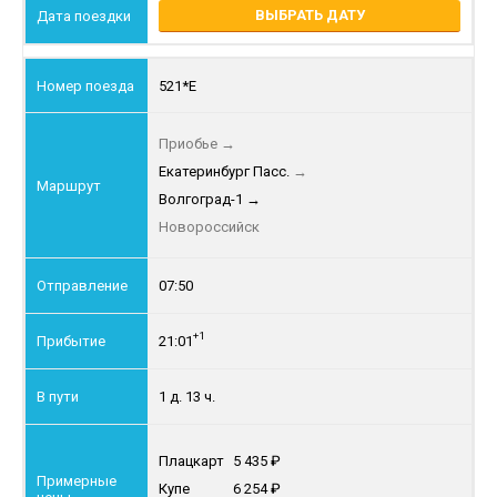
ВЫБРАТЬ ДАТУ
521*Е
Приобье
→
Екатеринбург Пасс.
→
Волгоград-1
→
Новороссийск
07:50
+1
21:01
1 д. 13 ч.
Плацкарт
5 435
Купе
6 254