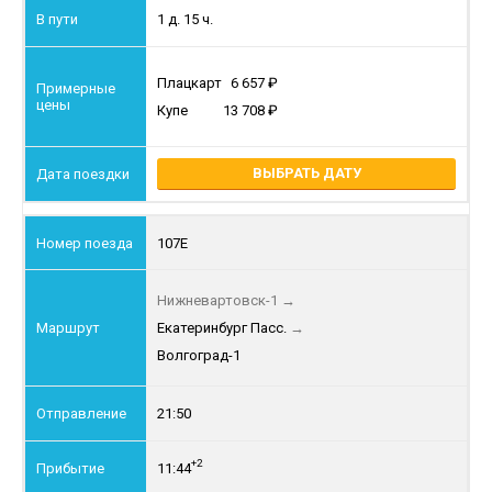
1 д. 15 ч.
Плацкарт
6 657
Купе
13 708
ВЫБРАТЬ ДАТУ
107Е
Нижневартовск-1
→
Екатеринбург Пасс.
→
Волгоград-1
21:50
+2
11:44