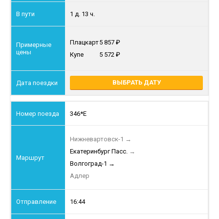
1 д. 13 ч.
Плацкарт
5 857
Купе
5 572
ВЫБРАТЬ ДАТУ
346*Е
Нижневартовск-1
→
Екатеринбург Пасс.
→
Волгоград-1
→
Адлер
16:44