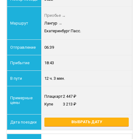
Приобье
→
Лангур
→
Екатеринбург Пасс.
06:39
18:43
12 ч. 3 мин.
Плацкарт
2 447
Купе
3 213
ВЫБРАТЬ ДАТУ