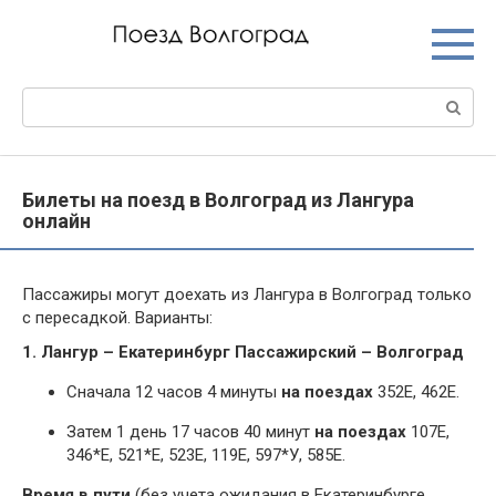
Перейти
к
контенту
Поиск:
Билеты на поезд в Волгоград из Лангура
онлайн
Пассажиры могут доехать из Лангура в Волгоград только
с пересадкой. Варианты:
1. Лангур – Екатеринбург Пассажирский – Волгоград
Сначала 12 часов 4 минуты
на поездах
352Е, 462Е.
Затем 1 день 17 часов 40 минут
на поездах
107Е,
346*Е, 521*Е, 523Е, 119Е, 597*У, 585Е.
Время в пути
(без учета ожидания в Екатеринбурге