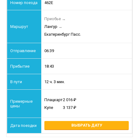
462Е
Приобье
→
Лангур
→
Екатеринбург Пасс.
06:39
18:43
12 ч. 3 мин.
Плацкарт
2 016
Купе
3 137
ВЫБРАТЬ ДАТУ