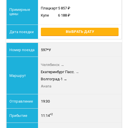
Плацкарт
5 857
Купе
6 188
ВЫБРАТЬ ДАТУ
597*У
Челябинск
→
Екатеринбург Пасс.
→
Волгоград-1
→
Анапа
19:30
+2
11:14