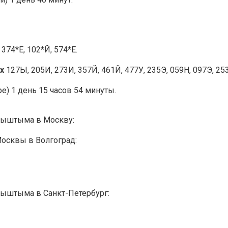
х
374*Е, 102*Й, 574*Е.
х
127Ы, 205И, 273И, 357Й, 461Й, 477У, 235Э, 059Н, 097Э, 253
е) 1 день 15 часов 54 минуты.
Кыштыма в Москву:
Москвы в Волгоград:
Кыштыма в Санкт-Петербург: