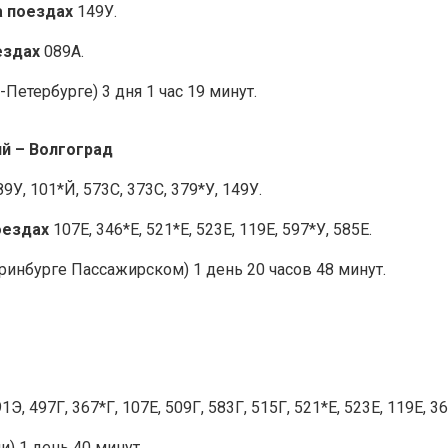
а поездах
149У.
ездах
089А.
Петербурге) 3 дня 1 час 19 минут.
й – Волгоград
89У, 101*Й, 573С, 373С, 379*У, 149У.
оездах
107Е, 346*Е, 521*Е, 523Е, 119Е, 597*У, 585Е.
ринбурге Пассажирском) 1 день 20 часов 48 минут.
1Э, 497Г, 367*Г, 107Е, 509Г, 583Г, 515Г, 521*Е, 523Е, 119Е, 36
и) 1 день 40 минут.