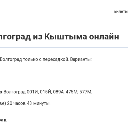
Билет
олгоград из Кыштыма онлайн
олгоград только с пересадкой. Варианты:
х
Волгоград 001И, 015Й, 089А, 475М, 577М.
е) 20 часов 43 минуты.
рад