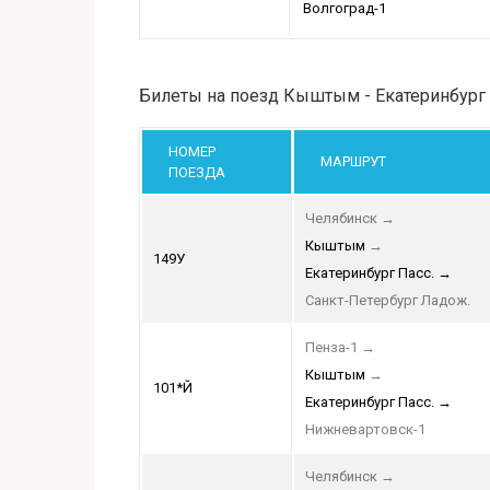
Волгоград-1
Билеты на поезд Кыштым - Екатеринбург
НОМЕР
МАРШРУТ
ПОЕЗДА
Челябинск
→
Кыштым
→
149У
Екатеринбург Пасс.
→
Санкт-Петербург Ладож.
Пенза-1
→
Кыштым
→
101*Й
Екатеринбург Пасс.
→
Нижневартовск-1
Челябинск
→