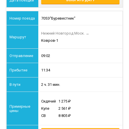
705Э
"Буревестник"
Нижний Новгород Моск.
→
Ковров-1
09:02
11:34
2 ч. 31 мин.
Сидячий
1 275
Купе
2 561
СВ
8 805