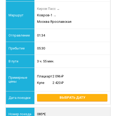
Киров Пасс
→
Ковров-1
→
Москва Ярославская
01:34
05:30
3 ч. 55 мин.
Плацкарт
2 096
Купе
2 420
ВЫБРАТЬ ДАТУ
085*Е