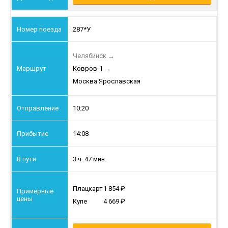
287*У
Челябинск
→
Ковров-1
→
Москва Ярославская
10:20
14:08
3 ч. 47 мин.
Плацкарт
1 854
Купе
4 669