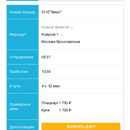
011Е
"Ямал"
Новый Уренгой
→
Ковров-1
→
Москва Ярославская
05:37
10:30
4 ч. 52 мин.
Плацкарт
1 792
Купе
1 703
ВЫБРАТЬ ДАТУ