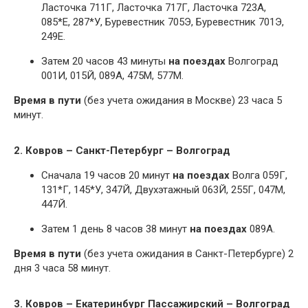
Ласточка 711Г, Ласточка 717Г, Ласточка 723А,
085*Е, 287*У, Буревестник 705Э, Буревестник 701Э,
249Е.
Затем 20 часов 43 минуты
на поездах
Волгоград
001И, 015Й, 089А, 475М, 577М.
Время в пути
(без учета ожидания в Москве) 23 часа 5
минут.
2. Ковров – Санкт-Петербург – Волгоград
Сначала 19 часов 20 минут
на поездах
Волга 059Г,
131*Г, 145*У, 347Й, Двухэтажный 063Й, 255Г, 047М,
447Й.
Затем 1 день 8 часов 38 минут
на поездах
089А.
Время в пути
(без учета ожидания в Санкт-Петербурге) 2
дня 3 часа 58 минут.
3. Ковров – Екатеринбург Пассажирский – Волгоград