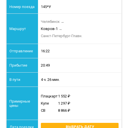
145*У
Челябинск
→
Ковров-1
→
Санкт-Петербург-Главн.
16:22
20:49
4 ч. 26 мин.
Плацкарт
1 552
Купе
1 297
СВ
8 866
ВЫБРАТЬ ДАТУ