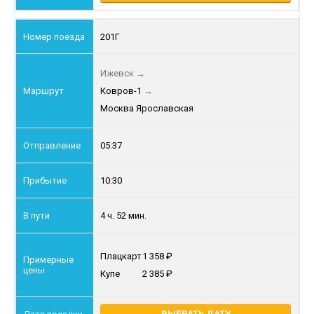
201Г
Ижевск
→
Ковров-1
→
Москва Ярославская
05:37
10:30
4 ч. 52 мин.
Плацкарт
1 358
Купе
2 385
ВЫБРАТЬ ДАТУ