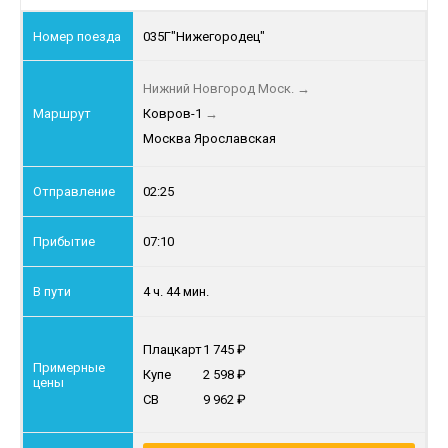
035Г
"Нижегородец"
Нижний Новгород Моск.
→
Ковров-1
→
Москва Ярославская
02:25
07:10
4 ч. 44 мин.
Плацкарт
1 745
Купе
2 598
СВ
9 962