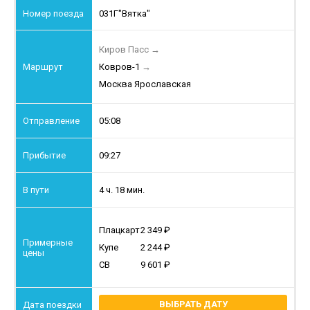
031Г
"Вятка"
Киров Пасс
→
Ковров-1
→
Москва Ярославская
05:08
09:27
4 ч. 18 мин.
Плацкарт
2 349
Купе
2 244
СВ
9 601
ВЫБРАТЬ ДАТУ