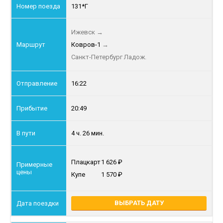
131*Г
Ижевск
→
Ковров-1
→
Санкт-Петербург Ладож.
16:22
20:49
4 ч. 26 мин.
Плацкарт
1 626
Купе
1 570
ВЫБРАТЬ ДАТУ