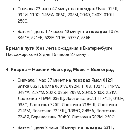
Сначала 22 часа 47 минут
на поездах
Ямал 012Я,
092И, 110Э, 146*А, 086Я, 208М, 204Э, 240Х, 010Н,
250Э.
Затем 1 день 17 часов 40 минут
на поездах
107Е,
346*Е, 521*Е, 523Е, 119Е, 597*У, 585Е.
Время в пути
(без учета ожидания в Екатеринбурге
Пассажирском) 2 дня 16 часов 27 минут.
4. Ковров – Нижний Новгород Моск. – Волгоград
Сначала 1 час 37 минут
на поездах
Ямал 012Я,
Вятка 032Г, Волга 060*А, 092И, 110Э, 132*Г, 146*А,
048*А, 252*М, 202Х, 086Я, 208М, 204Э, 240Х, 254М,
Ласточка 716*М, 036Щ, Ласточка ЭС2ГП 742Р, 010Н,
038С, Ласточка 720Г, Ласточка 718*Щ, Ласточка
714*М, Ласточка 722*Щ, 138*С, 348*А, Ласточка
724*Я, Буревестник 704*Х, Ласточка 702М, 250Э.
Затем 1 день 2 часа 48 минут
на поездах
531Г,