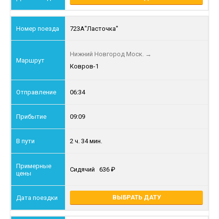
723А
"Ласточка"
Нижний Новгород Моск.
→
Ковров-1
06:34
09:09
2 ч. 34 мин.
Сидячий
636
ВЫБРАТЬ ДАТУ