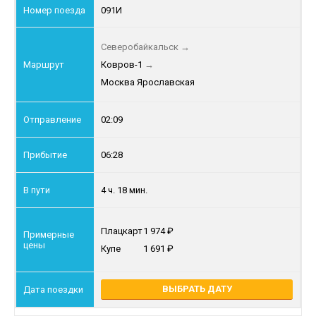
091И
Северобайкальск
→
Ковров-1
→
Москва Ярославская
02:09
06:28
4 ч. 18 мин.
Плацкарт
1 974
Купе
1 691
ВЫБРАТЬ ДАТУ