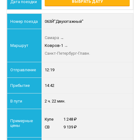
ВЫБРАТЬ ДАТУ
063Й
"Двухэтажный"
Самара
→
Ковров-1
→
Санкт-Петербург-Главн.
12:19
14:42
2 ч. 22 мин.
Купе
1 248
СВ
9 139