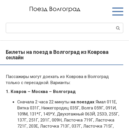
Перейти
к
контенту
Поиск:
Билеты на поезд в Волгоград из Коврова
онлайн
Пассажиры могут доехать из Коврова в Волгоград
только с пересадкой. Варианты:
1. Ковров – Москва – Волгоград
Сначала 2 часа 22 минуты
на поездах
Ямал 011Е,
Вятка 031Г, Нижегородец 035Г, Волга 059Г, 091И,
109М, 131*Г, 145*У, Двухэтажный 063Й, 253Э, 255Г,
137Г, 251Г, 201Г, 009Н, Ласточка 719Г, Ласточка
721Г, 203Е, Ласточка 713Г, 037Г, Ласточка 715Г,