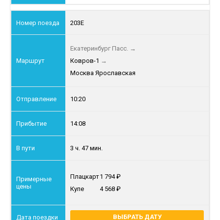
203Е
Екатеринбург Пасс.
→
Ковров-1
→
Москва Ярославская
10:20
14:08
3 ч. 47 мин.
Плацкарт
1 794
Купе
4 568
ВЫБРАТЬ ДАТУ