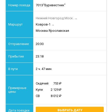
701Э
"Буревестник"
Нижний Новгород Моск.
→
Ковров-1
→
Москва Ярославская
20:30
23:18
2 ч. 47 мин.
Сидячий
753
Купе
2 129
СВ
8 012
ВЫБРАТЬ ДАТУ