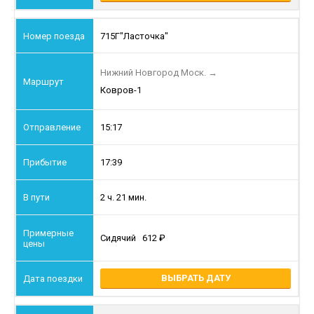
715Г
"Ласточка"
Нижний Новгород Моск.
→
Ковров-1
15:17
17:39
2 ч. 21 мин.
Сидячий
612
ВЫБРАТЬ ДАТУ