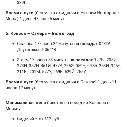
339Г.
Время в пути
(без учета ожидания в Нижнем Новгороде
Моск.) 1 день 4 часа 25 минут.
5. Ковров – Самара – Волгоград
Сначала 17 часов 24 минуты
на поездах
048*А,
Двухэтажный 064*В.
Затем 17 часов 53 минуты
на поездах
127Ы, 205И,
273И, 357Й, 461Й, 477У, 235Э, 059Н, 097Э, 253Й, 345Е,
211Ы, 201Ы, 577У, 269Ь, 529Й, 255У.
Время в пути
(без учета ожидания в Самаре) 1 день 11
часов 17 минут.
Минимальная цена
билетов на поезд из Коврова в
Москву:
Сидячий – от 612 руб.