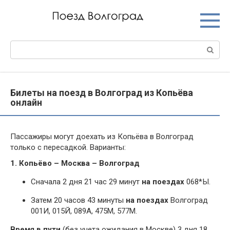
Перейти
к
контенту
Поиск:
Билеты на поезд в Волгоград из Копьёва
онлайн
Пассажиры могут доехать из Копьёва в Волгоград
только с пересадкой. Варианты:
1. Копьёво – Москва – Волгоград
Сначала 2 дня 21 час 29 минут
на поездах
068*Ы.
Затем 20 часов 43 минуты
на поездах
Волгоград
001И, 015Й, 089А, 475М, 577М.
Время в пути
(без учета ожидания в Москве) 3 дня 18