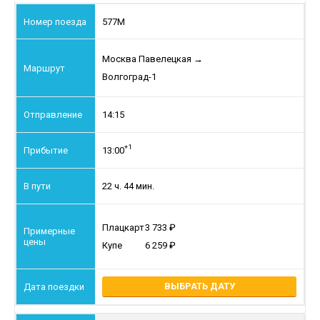
577М
Москва Павелецкая
→
Волгоград-1
14:15
+1
13:00
22 ч. 44 мин.
Плацкарт
3 733
Купе
6 259
ВЫБРАТЬ ДАТУ