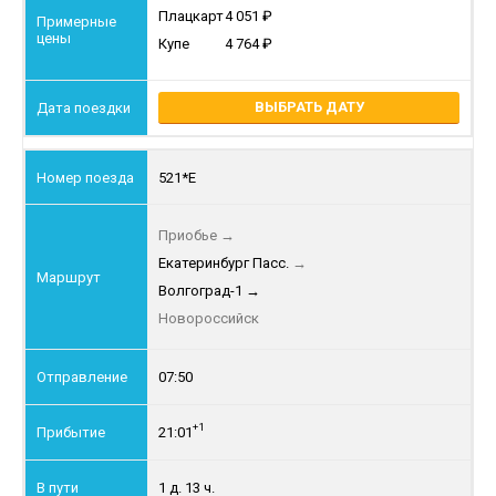
Плацкарт
4 051
Купе
4 764
ВЫБРАТЬ ДАТУ
521*Е
Приобье
→
Екатеринбург Пасс.
→
Волгоград-1
→
Новороссийск
07:50
+1
21:01
1 д. 13 ч.