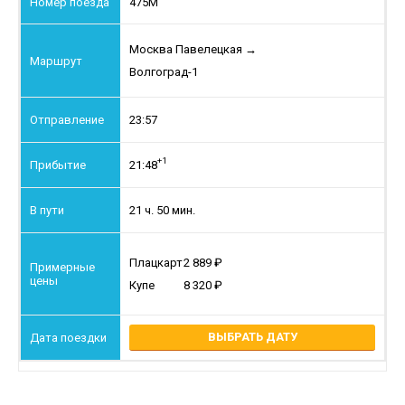
475М
Москва Павелецкая
→
Волгоград-1
23:57
+1
21:48
21 ч. 50 мин.
Плацкарт
2 889
Купе
8 320
ВЫБРАТЬ ДАТУ