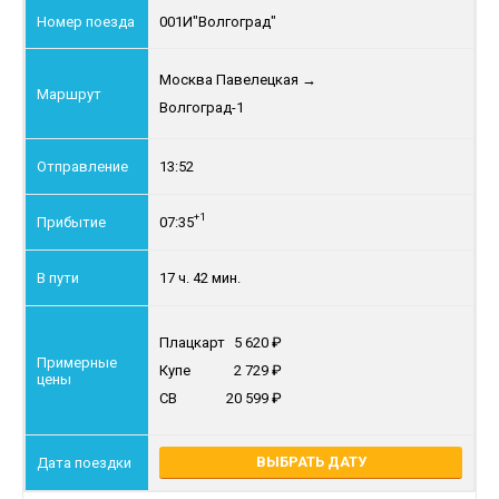
001И
"Волгоград"
Москва Павелецкая
→
Волгоград-1
13:52
+1
07:35
17 ч. 42 мин.
Плацкарт
5 620
Купе
2 729
СВ
20 599
ВЫБРАТЬ ДАТУ