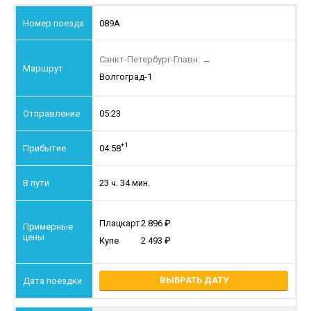
089А
Санкт-Петербург-Главн.
→
Волгоград-1
05:23
+1
04:58
23 ч. 34 мин.
Плацкарт
2 896
Купе
2 493
ВЫБРАТЬ ДАТУ