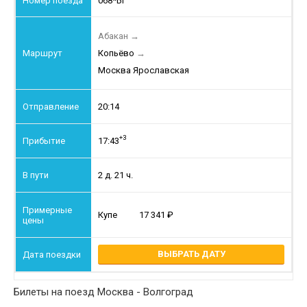
068*Ы
Абакан
→
Копьёво
→
Москва Ярославская
20:14
+3
17:43
2 д. 21 ч.
Купе
17 341
ВЫБРАТЬ ДАТУ
Билеты на поезд Москва - Волгоград