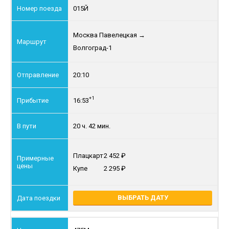
015Й
Москва Павелецкая
→
Волгоград-1
20:10
+1
16:53
20 ч. 42 мин.
Плацкарт
2 452
Купе
2 295
ВЫБРАТЬ ДАТУ