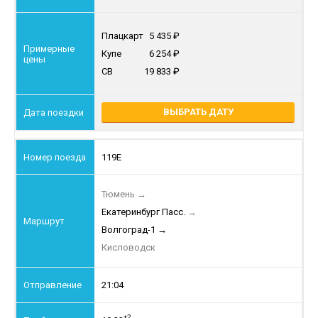
Плацкарт
5 435
Купе
6 254
СВ
19 833
ВЫБРАТЬ ДАТУ
119Е
Тюмень
→
Екатеринбург Пасс.
→
Волгоград-1
→
Кисловодск
21:04
+2