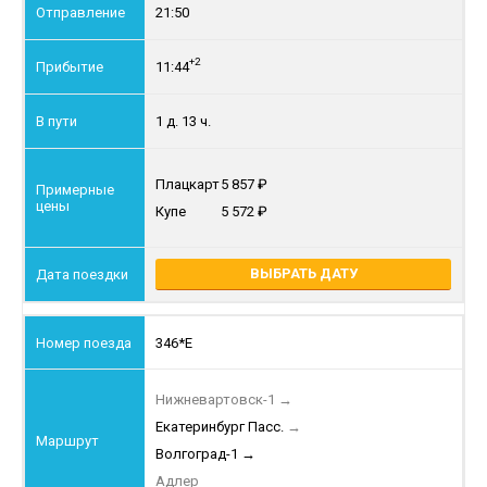
21:50
+2
11:44
1 д. 13 ч.
Плацкарт
5 857
Купе
5 572
ВЫБРАТЬ ДАТУ
346*Е
Нижневартовск-1
→
Екатеринбург Пасс.
→
Волгоград-1
→
Адлер