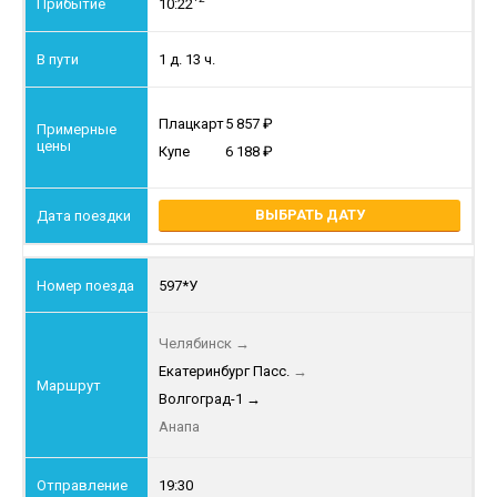
10:22
1 д. 13 ч.
Плацкарт
5 857
Купе
6 188
ВЫБРАТЬ ДАТУ
597*У
Челябинск
→
Екатеринбург Пасс.
→
Волгоград-1
→
Анапа
19:30