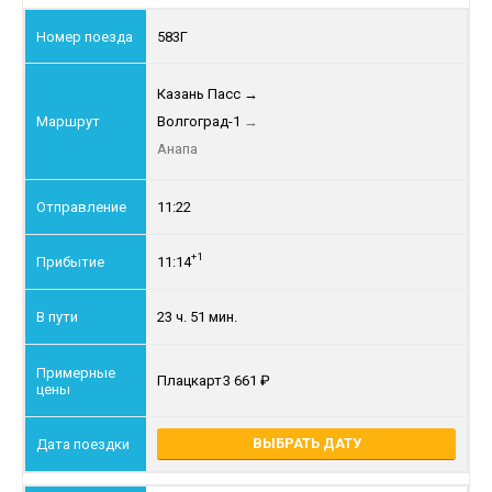
583Г
Казань Пасс
→
Волгоград-1
→
Анапа
11:22
+1
11:14
23 ч. 51 мин.
Плацкарт
3 661
ВЫБРАТЬ ДАТУ