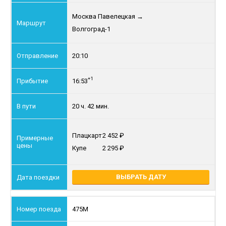
Москва Павелецкая
→
Волгоград-1
20:10
+1
16:53
20 ч. 42 мин.
Плацкарт
2 452
Купе
2 295
ВЫБРАТЬ ДАТУ
475М