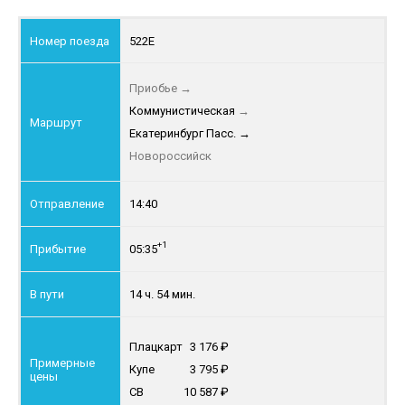
522Е
Приобье
→
Коммунистическая
→
Екатеринбург Пасс.
→
Новороссийск
14:40
+1
05:35
14 ч. 54 мин.
Плацкарт
3 176
Купе
3 795
СВ
10 587