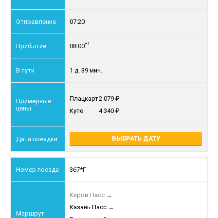
07:20
+1
08:00
1 д. 39 мин.
Плацкарт
2 079
Купе
4 340
ВЫБРАТЬ ДАТУ
367*Г
Киров Пасс
→
Казань Пасс
→