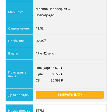
Москва Павелецкая
→
Волгоград-1
13:52
+1
07:35
17 ч. 42 мин.
Плацкарт
5 620
Купе
2 729
СВ
20 599
ВЫБРАТЬ ДАТУ
577М