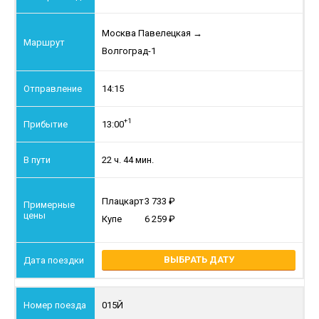
Москва Павелецкая
→
Волгоград-1
14:15
+1
13:00
22 ч. 44 мин.
Плацкарт
3 733
Купе
6 259
ВЫБРАТЬ ДАТУ
015Й