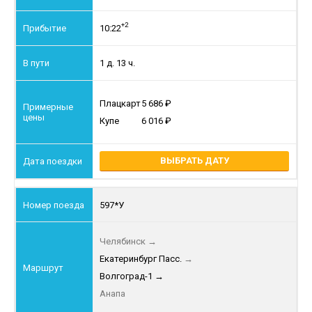
+2
10:22
1 д. 13 ч.
Плацкарт
5 686
Купе
6 016
ВЫБРАТЬ ДАТУ
597*У
Челябинск
→
Екатеринбург Пасс.
→
Волгоград-1
→
Анапа