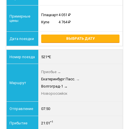
Плацкарт
4 051
Купе
4 764
ВЫБРАТЬ ДАТУ
521*Е
Приобье
→
Екатеринбург Пасс.
→
Волгоград-1
→
Новороссийск
07:50
+1
21:01