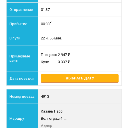
01:37
+1
00:33
22 ч. 55 мин.
Плацкарт
2 947
Купе
3 337
ВЫБРАТЬ ДАТУ
491Э
Казань Пасс
→
Волгоград-1
→
Адлер