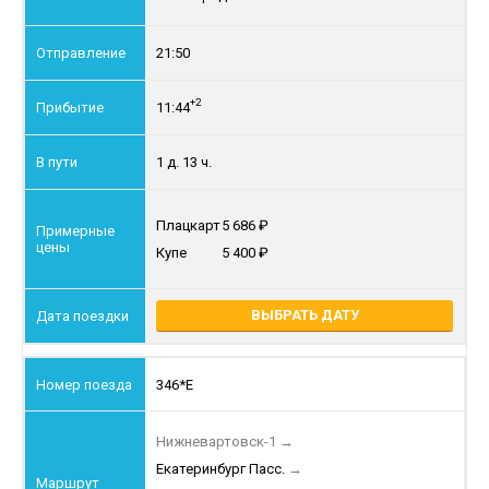
21:50
+2
11:44
1 д. 13 ч.
Плацкарт
5 686
Купе
5 400
ВЫБРАТЬ ДАТУ
346*Е
Нижневартовск-1
→
Екатеринбург Пасс.
→