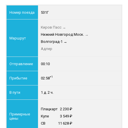
531Г
Киров Пасс
→
Нижний Новгород Моск.
→
Волгоград-1
→
Адлер
00:10
+1
02:58
1 д. 2 ч.
Плацкарт
2 230
Купе
3 549
СВ
11 628