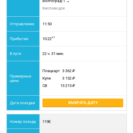
Волгоград-1
→
Кисловодск
11:50
+1
10:22
22 ч. 31 мин.
Плацкарт
3 362
Купе
3 152
СВ
15 215
ВЫБРАТЬ ДАТУ
119Е