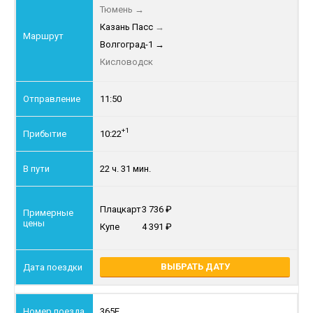
Тюмень
→
Казань Пасс
→
Волгоград-1
→
Кисловодск
11:50
+1
10:22
22 ч. 31 мин.
Плацкарт
3 736
Купе
4 391
ВЫБРАТЬ ДАТУ
365Е