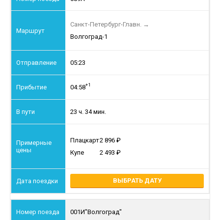
Санкт-Петербург-Главн.
→
Волгоград-1
05:23
+1
04:58
23 ч. 34 мин.
Плацкарт
2 896
Купе
2 493
ВЫБРАТЬ ДАТУ
001И
"Волгоград"