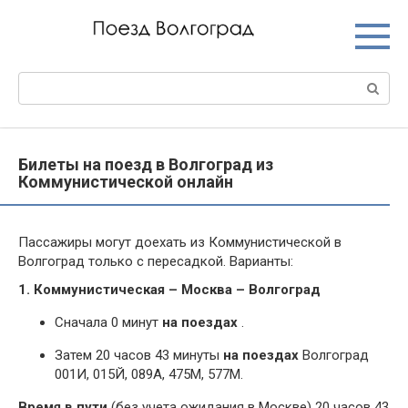
Перейти
к
контенту
Поиск:
Билеты на поезд в Волгоград из
Коммунистической онлайн
Пассажиры могут доехать из Коммунистической в
Волгоград только с пересадкой. Варианты:
1. Коммунистическая – Москва – Волгоград
Сначала 0 минут
на поездах
.
Затем 20 часов 43 минуты
на поездах
Волгоград
001И, 015Й, 089А, 475М, 577М.
Время в пути
(без учета ожидания в Москве) 20 часов 43