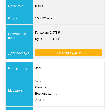
+1
09:39
16 ч. 22 мин.
Плацкарт
2 978
Купе
3 111
ВЫБРАТЬ ДАТУ
529Й
Уфа
→
Самара
→
Волгоград-1
→
Анапа