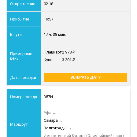
02:18
19:57
17 ч. 38 мин.
Плацкарт
2 978
Купе
3 201
ВЫБРАТЬ ДАТУ
357Й
Уфа
→
Самара
→
Волгоград-1
→
Имеретинский Курорт (Олимпийский парк)