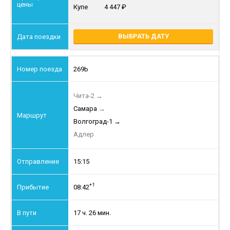
Купе
4 447
ВЫБРАТЬ ДАТУ
269Ь
Чита-2
→
Самара
→
Волгоград-1
→
Адлер
15:15
+1
08:42
17 ч. 26 мин.