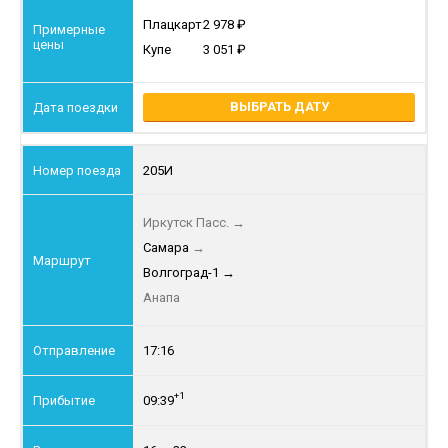
Плацкарт
2 978
Купе
3 051
ВЫБРАТЬ ДАТУ
205И
Иркутск Пасс.
→
Самара
→
Волгоград-1
→
Анапа
17:16
+1
09:39