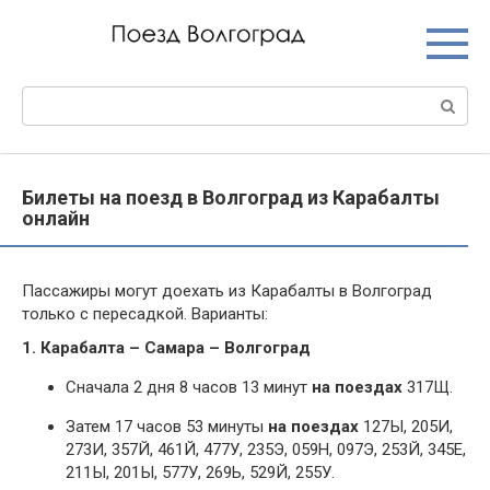
Перейти
к
контенту
Поиск:
Билеты на поезд в Волгоград из Карабалты
онлайн
Пассажиры могут доехать из Карабалты в Волгоград
только с пересадкой. Варианты:
1. Карабалта – Самара – Волгоград
Сначала 2 дня 8 часов 13 минут
на поездах
317Щ.
Затем 17 часов 53 минуты
на поездах
127Ы, 205И,
273И, 357Й, 461Й, 477У, 235Э, 059Н, 097Э, 253Й, 345Е,
211Ы, 201Ы, 577У, 269Ь, 529Й, 255У.