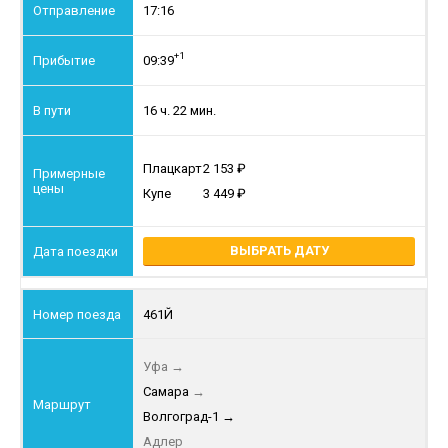
17:16
+1
09:39
16 ч. 22 мин.
Плацкарт
2 153
Купе
3 449
ВЫБРАТЬ ДАТУ
461Й
Уфа
→
Самара
→
Волгоград-1
→
Адлер