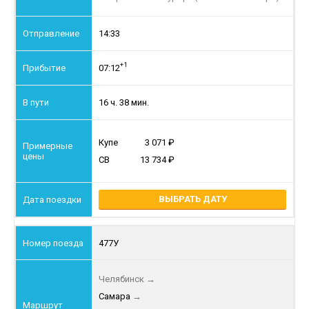
14:33
+1
07:12
16 ч. 38 мин.
Купе
3 071
СВ
13 734
ВЫБРАТЬ ДАТУ
477У
Челябинск
→
Самара
→