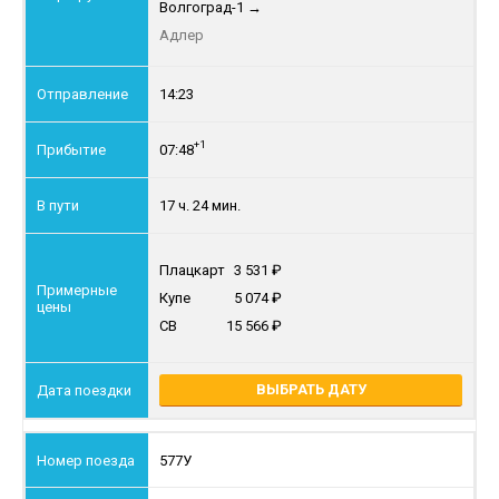
Волгоград-1
→
Адлер
14:23
+1
07:48
17 ч. 24 мин.
Плацкарт
3 531
Купе
5 074
СВ
15 566
ВЫБРАТЬ ДАТУ
577У