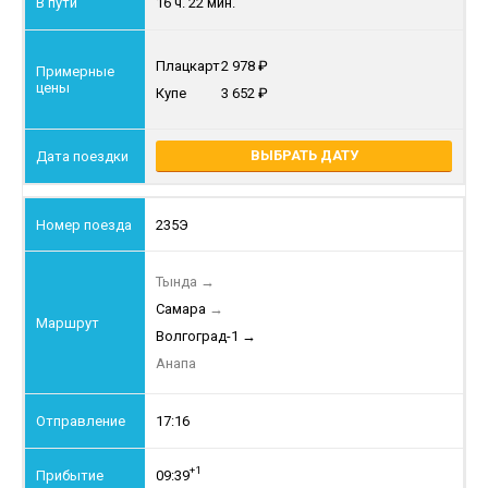
16 ч. 22 мин.
Плацкарт
2 978
Купе
3 652
ВЫБРАТЬ ДАТУ
235Э
Тында
→
Самара
→
Волгоград-1
→
Анапа
17:16
+1
09:39