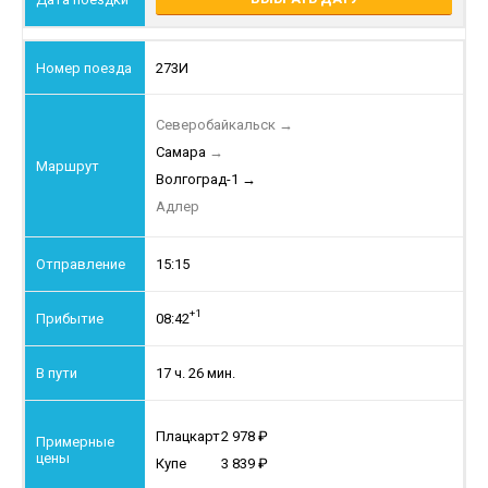
273И
Северобайкальск
→
Самара
→
Волгоград-1
→
Адлер
15:15
+1
08:42
17 ч. 26 мин.
Плацкарт
2 978
Купе
3 839