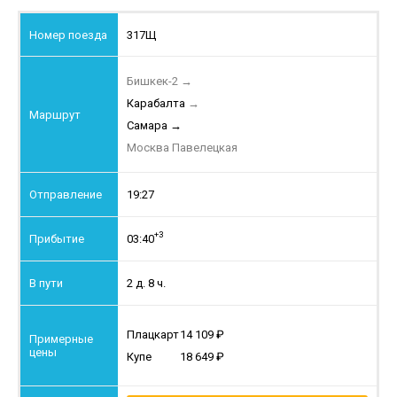
317Щ
Бишкек-2
→
Карабалта
→
Самара
→
Москва Павелецкая
19:27
+3
03:40
2 д. 8 ч.
Плацкарт
14 109
Купе
18 649