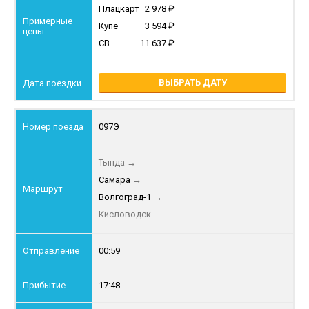
Плацкарт
2 978
Купе
3 594
СВ
11 637
ВЫБРАТЬ ДАТУ
097Э
Тында
→
Самара
→
Волгоград-1
→
Кисловодск
00:59
17:48