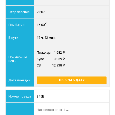
22:07
+1
16:00
17 ч. 52 мин.
Плацкарт
1 682
Купе
3 059
СВ
12 938
ВЫБРАТЬ ДАТУ
345Е
Нижневартовск-1
→