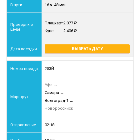
16 ч. 48 мин.
Плацкарт
2 077
Купе
2 406
ВЫБРАТЬ ДАТУ
253Й
Уфа
→
Самара
→
Волгоград-1
→
Новороссийск
02:18