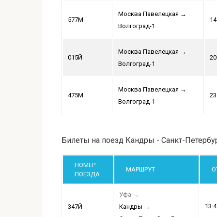
Москва Павелецкая
→
577М
14
Волгоград-1
Москва Павелецкая
→
015Й
20
Волгоград-1
Москва Павелецкая
→
475М
23
Волгоград-1
Билеты на поезд Кандры - Санкт-Петербу
НОМЕР
МАРШРУТ
О
ПОЕЗДА
Уфа
→
13:4
347Й
Кандры
→