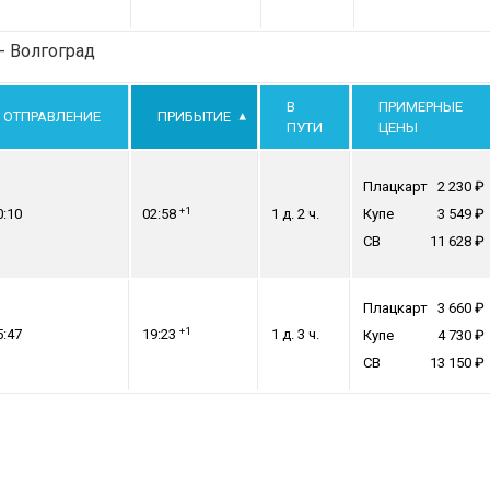
- Волгоград
В
ПРИМЕРНЫЕ
ОТПРАВЛЕНИЕ
ПРИБЫТИЕ
ПУТИ
ЦЕНЫ
Плацкарт
2 230
+1
0:10
02:58
1 д. 2 ч.
Купе
3 549
СВ
11 628
Плацкарт
3 660
+1
5:47
19:23
1 д. 3 ч.
Купе
4 730
СВ
13 150