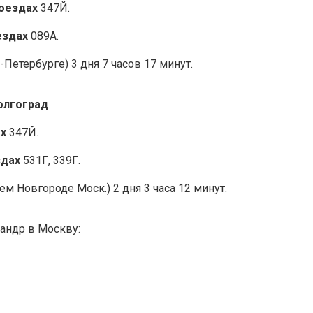
поездах
347Й.
ездах
089А.
-Петербурге) 3 дня 7 часов 17 минут.
олгоград
ах
347Й.
здах
531Г, 339Г.
м Новгороде Моск.) 2 дня 3 часа 12 минут.
Кандр в Москву: