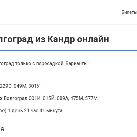
Билет
лгоград из Кандр онлайн
оград только с пересадкой. Варианты:
229Э, 049М, 301У.
х
Волгоград 001И, 015Й, 089А, 475М, 577М.
е) 1 день 21 час 41 минута.
ад