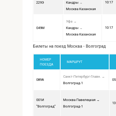
10:17
229Э
Кандры
→
Москва Казанская
Уфа
→
10:17
049М
Кандры
→
Москва Казанская
Билеты на поезд Москва - Волгоград
НОМЕР
МАРШРУТ
ПОЕЗДА
Санкт-Петербург-Главн.
→
089А
05
Волгоград-1
001И
Москва Павелецкая
→
13
"Волгоград"
Волгоград-1