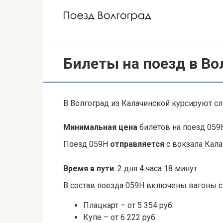
Перейти
к
контенту
Билеты на поезд в Во
В Волгоград из Калачинской курсируют 
Минимальная цена
билетов на поезд 059Н
Поезд 059Н
отправляется
с вокзала Кала
Время в пути
: 2 дня 4 часа 18 минут.
В состав поезда 059Н включены вагоны
Плацкарт – от 5 354 руб.
Купе – от 6 222 руб.