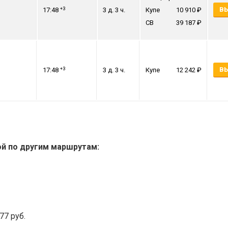
+3
ВЫ
17:48
3 д. 3 ч.
Купе
10 910
СВ
39 187
+3
ВЫ
17:48
3 д. 3 ч.
Купе
12 242
ой по другим маршрутам:
77 руб.