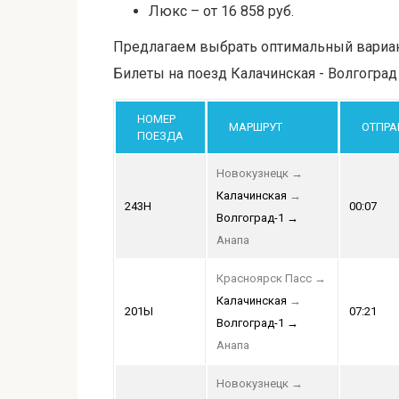
Люкс – от 16 858 руб.
Предлагаем выбрать оптимальный вариант
Билеты на поезд Калачинская - Волгоград
НОМЕР
МАРШРУТ
ОТПРА
ПОЕЗДА
Новокузнецк
→
Калачинская
→
243Н
00:07
Волгоград-1
→
Анапа
Красноярск Пасс
→
Калачинская
→
201Ы
07:21
Волгоград-1
→
Анапа
Новокузнецк
→