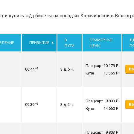
 и купить ж/д билеты на поезд из Калачинской в Волгогр
В
ПРИМЕРНЫЕ
Д
ВЛЕНИЕ
ПРИБЫТИЕ
ПУТИ
ЦЕНЫ
П
Плацкарт
10 179
+3
ВЫ
06:44
3 д. 6 ч.
Купе
13 366
Плацкарт
9 803
+3
ВЫ
09:39
3 д. 2 ч.
Купе
14 660
Плацкарт
9 803