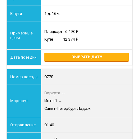
1 д. 16 ч.
Плацкарт
6 493
Купе
12 374
ВЫБРАТЬ ДАТУ
077Я
Воркута
→
Инта-1
→
Санкт-Петербург Ладож.
01:40
+1