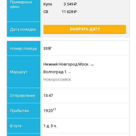
Купе
3 549
СВ
11 628
ВЫБРАТЬ ДАТУ
339Г
Нижний Новгород Моск.
→
Волгоград-1
→
Новороссийск
15:47
+1
19:23
1 д. 3 ч.