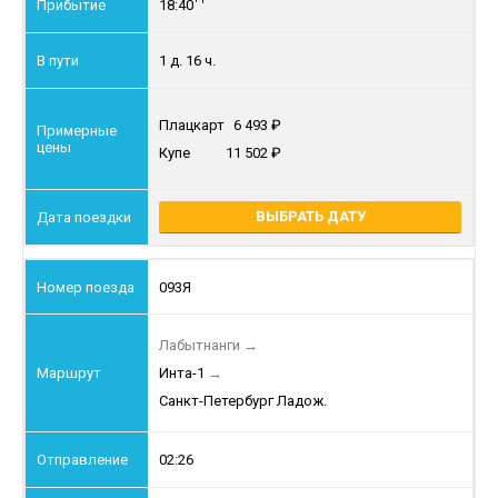
18:40
1 д. 16 ч.
Плацкарт
6 493
Купе
11 502
ВЫБРАТЬ ДАТУ
093Я
Лабытнанги
→
Инта-1
→
Санкт-Петербург Ладож.
02:26