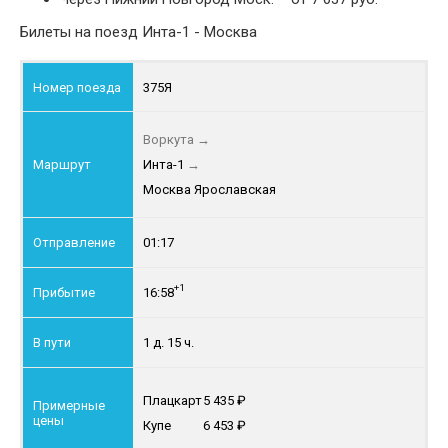
Билеты на поезд Инта-1 - Москва
375Я
Воркута
→
Инта-1
→
Москва Ярославская
01:17
+1
16:58
1 д. 15 ч.
Плацкарт
5 435
Купе
6 453