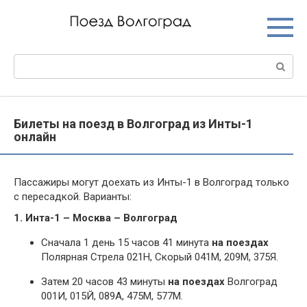
Перейти
к
контенту
Поиск:
Билеты на поезд в Волгоград из Инты-1
онлайн
Пассажиры могут доехать из Инты-1 в Волгоград только
с пересадкой. Варианты:
1. Инта-1 – Москва – Волгоград
Сначала 1 день 15 часов 41 минута
на поездах
Полярная Стрела 021Н, Скорый 041М, 209М, 375Я.
Затем 20 часов 43 минуты
на поездах
Волгоград
001И, 015Й, 089А, 475М, 577М.