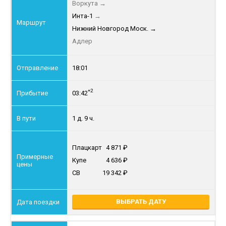
Воркута
→
Инта-1
→
Нижний Новгород Моск.
→
Адлер
18:01
+2
03:42
1 д. 9 ч.
Плацкарт
4 871
Купе
4 636
СВ
19 342
ВЫБРАТЬ ДАТУ