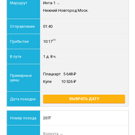
Инта-1
→
Нижний Новгород Моск.
01:40
+1
10:17
1 д. 8 ч.
Плацкарт
5 648
Купе
10 526
ВЫБРАТЬ ДАТУ
207Г
Воркута
→