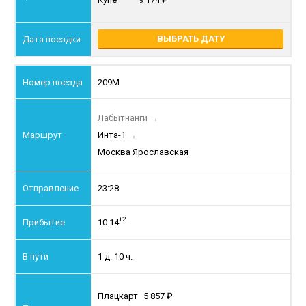
ВЫБРАТЬ ДАТУ
209М
Лабытнанги
→
Инта-1
→
Москва Ярославская
23:28
+2
10:14
1 д. 10 ч.
Плацкарт
5 857