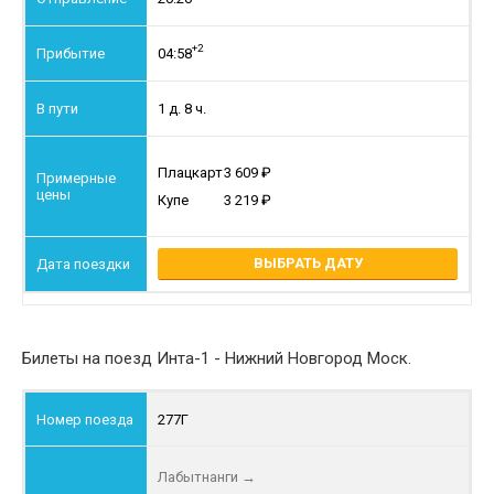
+2
04:58
1 д. 8 ч.
Плацкарт
3 609
Купе
3 219
ВЫБРАТЬ ДАТУ
Билеты на поезд Инта-1 - Нижний Новгород Моск.
277Г
Лабытнанги
→