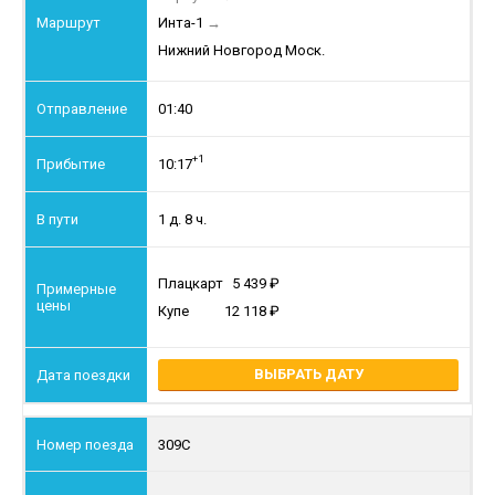
Инта-1
→
Нижний Новгород Моск.
01:40
+1
10:17
1 д. 8 ч.
Плацкарт
5 439
Купе
12 118
ВЫБРАТЬ ДАТУ
309С