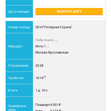
ВЫБРАТЬ ДАТУ
021Н
"Полярная Стрела"
Лабытнанги
→
Инта-1
→
Москва Ярославская
23:28
+2
10:14
1 д. 10 ч.
Плацкарт
6 051
Купе
9 174