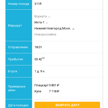
311Я
Воркута
→
Инта-1
→
Нижний Новгород Моск.
→
Новороссийск
18:01
+2
03:42
1 д. 9 ч.
Плацкарт
5 801
Купе
7 118
ВЫБРАТЬ ДАТУ