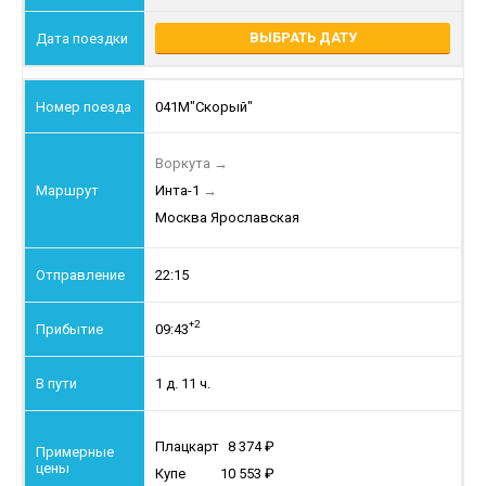
ВЫБРАТЬ ДАТУ
041М
"Скорый"
Воркута
→
Инта-1
→
Москва Ярославская
22:15
+2
09:43
1 д. 11 ч.
Плацкарт
8 374
Купе
10 553