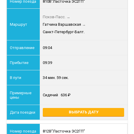
810В
"Ласточка ЭС2ГП"
Псков-Пасс.
→
Гатчина Варшавская
→
Санкт-Петербург-Балт.
09:04
09:39
34 мин. 59 сек.
Сидячий
636
ВЫБРАТЬ ДАТУ
812В
"Ласточка ЭС2ГП"