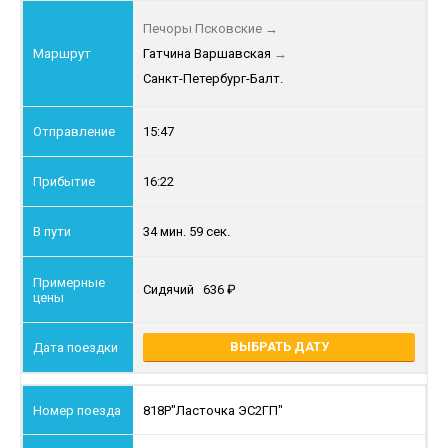
Печоры Псковские
→
Гатчина Варшавская
→
Санкт-Петербург-Балт.
15:47
16:22
34 мин. 59 сек.
Сидячий
636
ВЫБРАТЬ ДАТУ
818Р
"Ласточка ЭС2ГП"