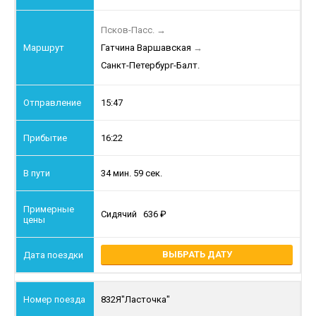
Псков-Пасс.
→
Гатчина Варшавская
→
Санкт-Петербург-Балт.
15:47
16:22
34 мин. 59 сек.
Сидячий
636
ВЫБРАТЬ ДАТУ
832Я
"Ласточка"