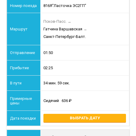
816Я
"Ласточка ЭС2ГП"
Псков-Пасс.
→
Гатчина Варшавская
→
Санкт-Петербург-Балт.
01:50
02:25
34 мин. 59 сек.
Сидячий
636
ВЫБРАТЬ ДАТУ