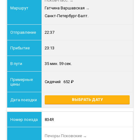
Псков-Пасс.
→
Гатчина Варшавская
→
Санкт-Петербург-Балт.
22:37
23:13
35 мин. 59 сек.
Сидячий
652
ВЫБРАТЬ ДАТУ
834Я
Печоры Псковские
→