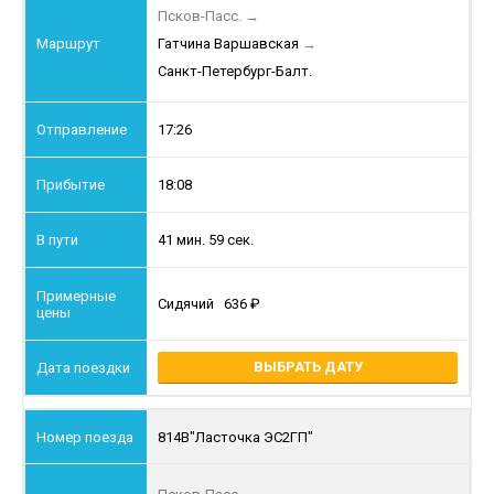
Псков-Пасс.
→
Гатчина Варшавская
→
Санкт-Петербург-Балт.
17:26
18:08
41 мин. 59 сек.
Сидячий
636
ВЫБРАТЬ ДАТУ
814В
"Ласточка ЭС2ГП"