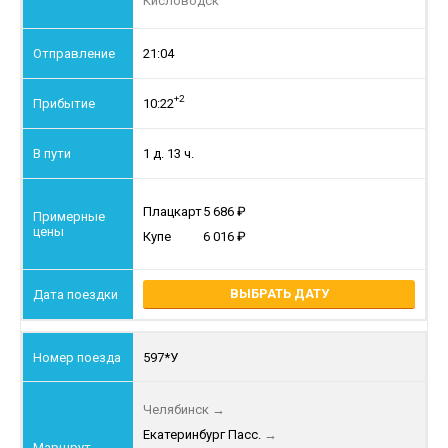
Кисловодск
21:04
+2
10:22
1 д. 13 ч.
Плацкарт
5 686
Купе
6 016
ВЫБРАТЬ ДАТУ
597*У
Челябинск
→
Екатеринбург Пасс.
→