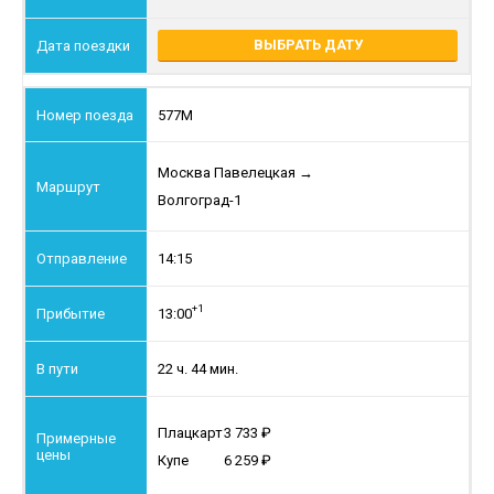
ВЫБРАТЬ ДАТУ
577М
Москва Павелецкая
→
Волгоград-1
14:15
+1
13:00
22 ч. 44 мин.
Плацкарт
3 733
Купе
6 259