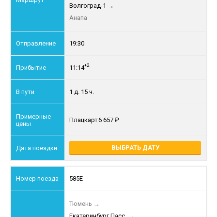
Волгоград-1
→
Анапа
19:30
+2
11:14
1 д. 15 ч.
Плацкарт
6 657
ВЫБРАТЬ ДАТУ
585Е
Тюмень
→
Екатеринбург Пасс.
→