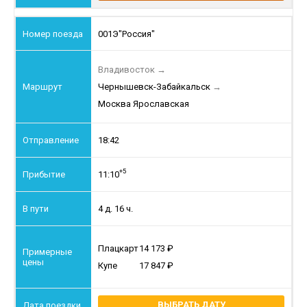
001Э
"Россия"
Владивосток
→
Чернышевск-Забайкальск
→
Москва Ярославская
18:42
+5
11:10
4 д. 16 ч.
Плацкарт
14 173
Купе
17 847
ВЫБРАТЬ ДАТУ