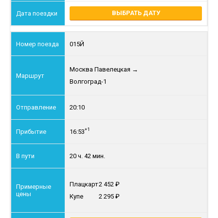
ВЫБРАТЬ ДАТУ
015Й
Москва Павелецкая
→
Волгоград-1
20:10
+1
16:53
20 ч. 42 мин.
Плацкарт
2 452
Купе
2 295