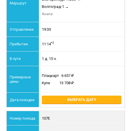
Волгоград-1
→
Анапа
19:30
+2
11:14
1 д. 15 ч.
Плацкарт
6 657
Купе
13 708
ВЫБРАТЬ ДАТУ
107Е