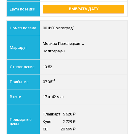
ВЫБРАТЬ ДАТУ
001И
"Волгоград"
Москва Павелецкая
→
Волгоград-1
13:52
+1
07:35
17 ч. 42 мин.
Плацкарт
5 620
Купе
2 729
СВ
20 599