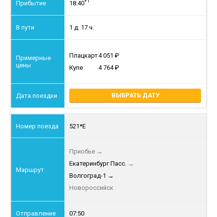
+1
18:40
1 д. 17 ч.
Плацкарт
4 051
Купе
4 764
ВЫБРАТЬ ДАТУ
521*Е
Приобье
→
Екатеринбург Пасс.
→
Волгоград-1
→
Новороссийск
07:50