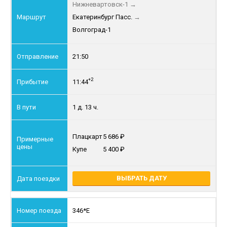
Нижневартовск-1
→
Екатеринбург Пасс.
→
Волгоград-1
21:50
+2
11:44
1 д. 13 ч.
Плацкарт
5 686
Купе
5 400
ВЫБРАТЬ ДАТУ
346*Е