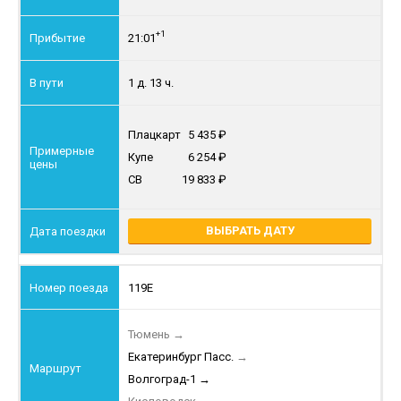
+1
21:01
1 д. 13 ч.
Плацкарт
5 435
Купе
6 254
СВ
19 833
ВЫБРАТЬ ДАТУ
119Е
Тюмень
→
Екатеринбург Пасс.
→
Волгоград-1
→