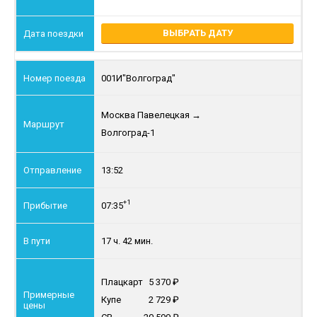
ВЫБРАТЬ ДАТУ
001И
"Волгоград"
Москва Павелецкая
→
Волгоград-1
13:52
+1
07:35
17 ч. 42 мин.
Плацкарт
5 370
Купе
2 729