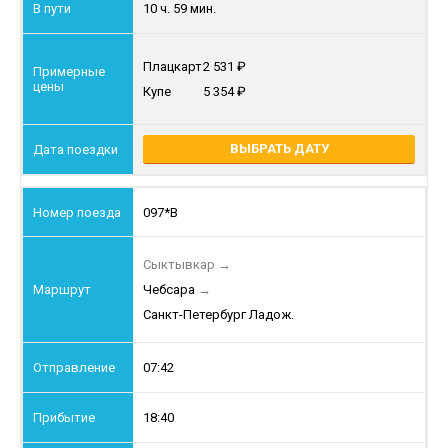
10 ч. 59 мин.
Плацкарт
2 531
Купе
5 354
ВЫБРАТЬ ДАТУ
097*В
Сыктывкар
→
Чебсара
→
Санкт-Петербург Ладож.
07:42
18:40