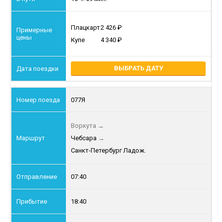
Плацкарт
2 426
Купе
4 340
ВЫБРАТЬ ДАТУ
077Я
Воркута
→
Чебсара
→
Санкт-Петербург Ладож.
07:40
18:40