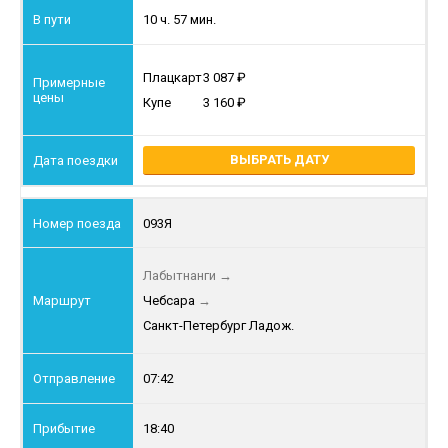
10 ч. 57 мин.
Плацкарт
3 087
Купе
3 160
ВЫБРАТЬ ДАТУ
093Я
Лабытнанги
→
Чебсара
→
Санкт-Петербург Ладож.
07:42
18:40