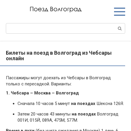
Перейти
к
контенту
Поиск:
Билеты на поезд в Волгоград из Чебсары
онлайн
Пассажиры могут доехать из Чебсары в Волгоград
только с пересадкой. Варианты:
1. Чебсара – Москва – Волгоград
Сначала 10 часов 5 минут
на поездах
Шексна 126Я.
Затем 20 часов 43 минуты
на поездах
Волгоград
001И, 015Й, 089А, 475М, 577М.
Время в пути
(без учета ожидания в Москве) 1 день 6