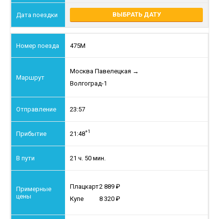
ВЫБРАТЬ ДАТУ
475М
Москва Павелецкая
→
Волгоград-1
23:57
+1
21:48
21 ч. 50 мин.
Плацкарт
2 889
Купе
8 320