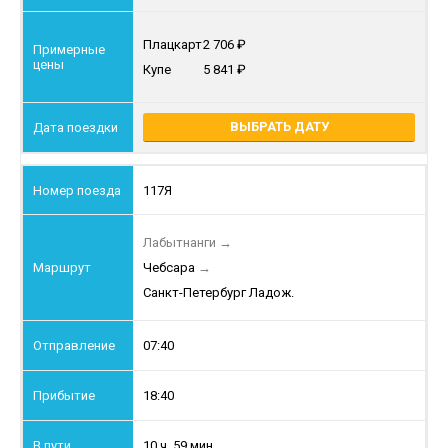
Плацкарт
2 706
Купе
5 841
ВЫБРАТЬ ДАТУ
117Я
Лабытнанги
→
Чебсара
→
Санкт-Петербург Ладож.
07:40
18:40
10 ч. 59 мин.