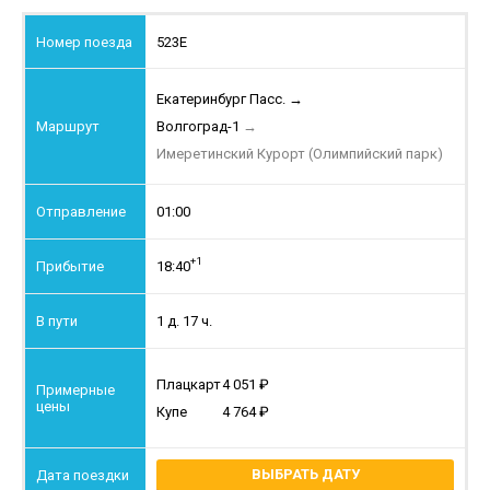
523Е
Екатеринбург Пасс.
→
Волгоград-1
→
Имеретинский Курорт (Олимпийский парк)
01:00
+1
18:40
1 д. 17 ч.
Плацкарт
4 051
Купе
4 764
ВЫБРАТЬ ДАТУ