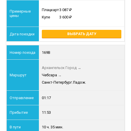
Плацкарт
3 087
Купе
3 600
ВЫБРАТЬ ДАТУ
169В
Архангельск Город
→
Чебсара
→
Санкт-Петербург Ладож.
01:17
11:53
10 ч. 35 мин.