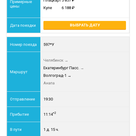
Плацкарт
5 857
Купе
6 188
ВЫБРАТЬ ДАТУ
597*У
Челябинск
→
Екатеринбург Пасс.
→
Волгоград-1
→
Анапа
19:30
+2
11:14
1 д. 15 ч.