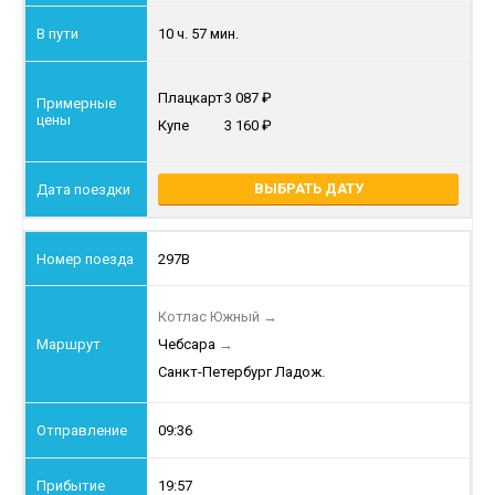
10 ч. 57 мин.
Плацкарт
3 087
Купе
3 160
ВЫБРАТЬ ДАТУ
297В
Котлас Южный
→
Чебсара
→
Санкт-Петербург Ладож.
09:36
19:57