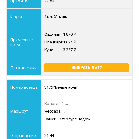
22:50
12 ч. 51 мин.
Сидячий
1 870
Плацкарт
1 694
Купе
3 227
ВЫБРАТЬ ДАТУ
317Я
"Белые ночи"
Вологда-1
→
Чебсара
→
Санкт-Петербург Ладож.
21:44