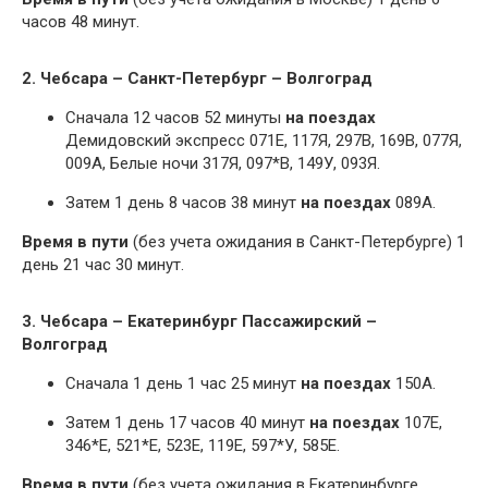
часов 48 минут.
2. Чебсара – Санкт-Петербург – Волгоград
Сначала 12 часов 52 минуты
на поездах
Демидовский экспресс 071Е, 117Я, 297В, 169В, 077Я,
009А, Белые ночи 317Я, 097*В, 149У, 093Я.
Затем 1 день 8 часов 38 минут
на поездах
089А.
Время в пути
(без учета ожидания в Санкт-Петербурге) 1
день 21 час 30 минут.
3. Чебсара – Екатеринбург Пассажирский –
Волгоград
Сначала 1 день 1 час 25 минут
на поездах
150А.
Затем 1 день 17 часов 40 минут
на поездах
107Е,
346*Е, 521*Е, 523Е, 119Е, 597*У, 585Е.
Время в пути
(без учета ожидания в Екатеринбурге