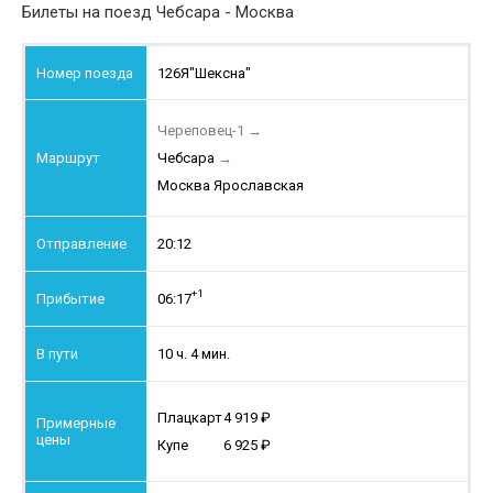
Билеты на поезд Чебсара - Москва
126Я
"Шексна"
Череповец-1
→
Чебсара
→
Москва Ярославская
20:12
+1
06:17
10 ч. 4 мин.
Плацкарт
4 919
Купе
6 925