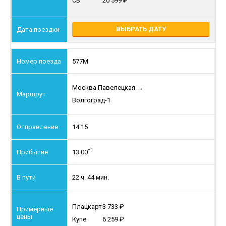
СВ
20 599
ВЫБРАТЬ ДАТУ
577М
Москва Павелецкая
→
Волгоград-1
14:15
+1
13:00
22 ч. 44 мин.
Плацкарт
3 733
Купе
6 259