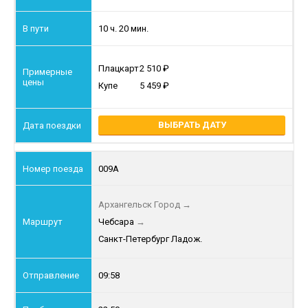
10 ч. 20 мин.
Плацкарт
2 510
Купе
5 459
ВЫБРАТЬ ДАТУ
009А
Архангельск Город
→
Чебсара
→
Санкт-Петербург Ладож.
09:58