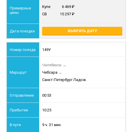
Купе
6 469
СВ
15 297
ВЫБРАТЬ ДАТУ
149У
Челябинск
→
Чебсара
→
Санкт-Петербург Ладож.
00:53
10:25
9 ч. 31 мин.