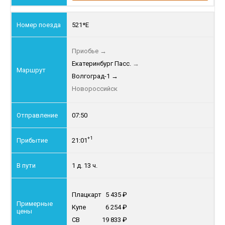
521*Е
Приобье
→
Екатеринбург Пасс.
→
Волгоград-1
→
Новороссийск
07:50
+1
21:01
1 д. 13 ч.
Плацкарт
5 435
Купе
6 254
СВ
19 833