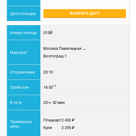
ВЫБРАТЬ ДАТУ
015Й
Москва Павелецкая
→
Волгоград-1
20:10
+1
16:53
20 ч. 42 мин.
Плацкарт
2 452
Купе
2 295