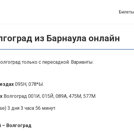
Билет
лгоград из Барнаула онлайн
олгоград только с пересадкой. Варианты:
оездах
095Н, 078*Ы.
х
Волгоград 001И, 015Й, 089А, 475М, 577М.
е) 3 дня 3 часа 56 минут.
й – Волгоград