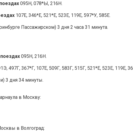
 поездах
095Н, 078*Ы, 216Н.
оездах
107Е, 346*Е, 521*Е, 523Е, 119Е, 597*У, 585Е.
ринбурге Пассажирском) 3 дня 2 часа 31 минута.
 поездах
095Н, 216Н.
1Э, 497Г, 367*Г, 107Е, 509Г, 583Г, 515Г, 521*Е, 523Е, 119Е, 36
и) 3 дня 34 минуты.
арнаула в Москву:
Москвы в Волгоград: