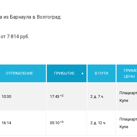
а из Барнаула в Волгоград:
т 7 814 руб.
ПРИМЕ
ОТПРАВЛЕНИЕ
ПРИБЫТИЕ
В ПУТИ
ЦЕНЫ
Плацкар
+2
10:30
17:43
2 д. 7 ч.
Купе
Плацкар
+3
16:14
05:10
2 д. 12 ч.
Купе