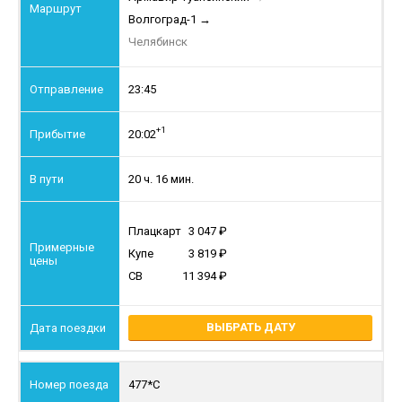
Волгоград-1
→
Челябинск
23:45
+1
20:02
20 ч. 16 мин.
Плацкарт
3 047
Купе
3 819
СВ
11 394
ВЫБРАТЬ ДАТУ
477*С