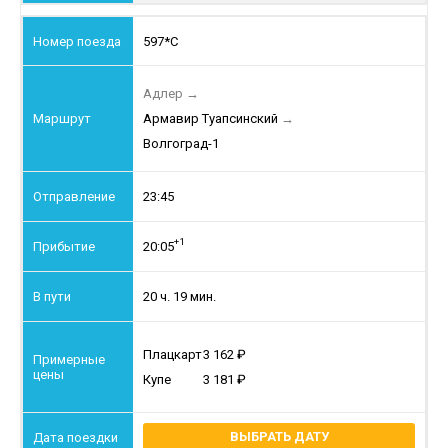
597*С
Адлер
→
Армавир Туапсинский
→
Волгоград-1
23:45
+1
20:05
20 ч. 19 мин.
Плацкарт
3 162
Купе
3 181
ВЫБРАТЬ ДАТУ