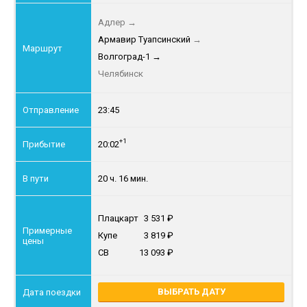
Адлер
→
Армавир Туапсинский
→
Волгоград-1
→
Челябинск
23:45
+1
20:02
20 ч. 16 мин.
Плацкарт
3 531
Купе
3 819
СВ
13 093
ВЫБРАТЬ ДАТУ