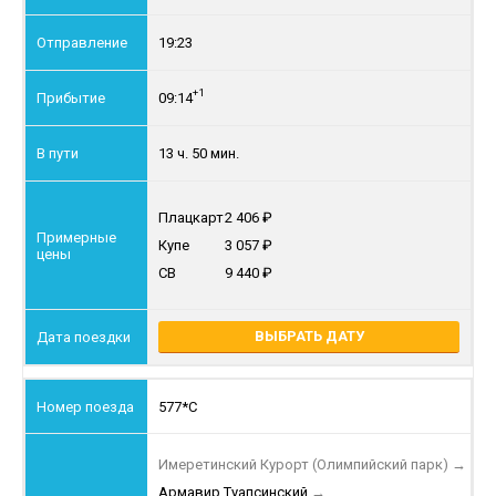
19:23
+1
09:14
13 ч. 50 мин.
Плацкарт
2 406
Купе
3 057
СВ
9 440
ВЫБРАТЬ ДАТУ
577*С
Имеретинский Курорт (Олимпийский парк)
→
Армавир Туапсинский
→