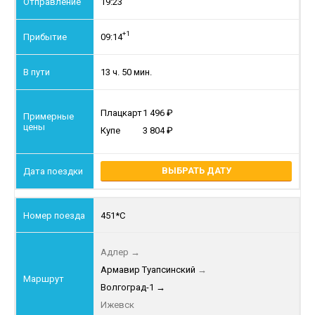
19:23
+1
09:14
13 ч. 50 мин.
Плацкарт
1 496
Купе
3 804
ВЫБРАТЬ ДАТУ
451*С
Адлер
→
Армавир Туапсинский
→
Волгоград-1
→
Ижевск