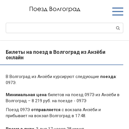
Перейти
к
контенту
Поиск:
Билеты на поезд в Волгоград из Анзёби
онлайн
В Волгоград из Анзёби курсируют следующие
поезда
:
097Э.
Минимальная цена
билетов на поезд 097Э из Анзёби в
Волгоград – 8 219 руб. на поезде - 097Э
Поезд 097Э
отправляется
с вокзала Анзёби и
прибывает на вокзал Волгоград в 17:48.