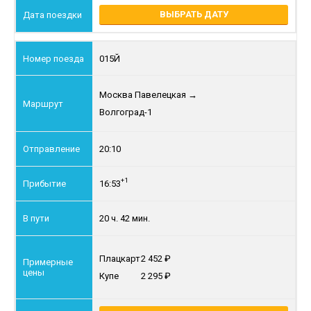
ВЫБРАТЬ ДАТУ
015Й
Москва Павелецкая
→
Волгоград-1
20:10
+1
16:53
20 ч. 42 мин.
Плацкарт
2 452
Купе
2 295