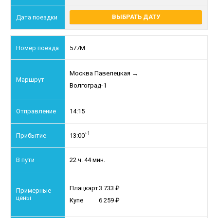
ВЫБРАТЬ ДАТУ
577М
Москва Павелецкая
→
Волгоград-1
14:15
+1
13:00
22 ч. 44 мин.
Плацкарт
3 733
Купе
6 259