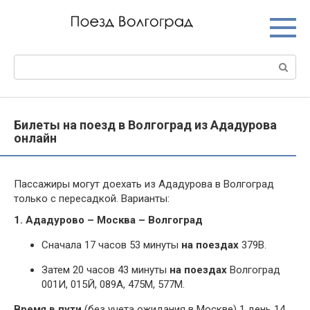
Перейти
к
контенту
Поиск:
Билеты на поезд в Волгоград из Ададурова
онлайн
Пассажиры могут доехать из Ададурова в Волгоград
только с пересадкой. Варианты:
1. Ададурово – Москва – Волгоград
Сначала 17 часов 53 минуты
на поездах
379В.
Затем 20 часов 43 минуты
на поездах
Волгоград
001И, 015Й, 089А, 475М, 577М.
Время в пути
(без учета ожидания в Москве) 1 день 14