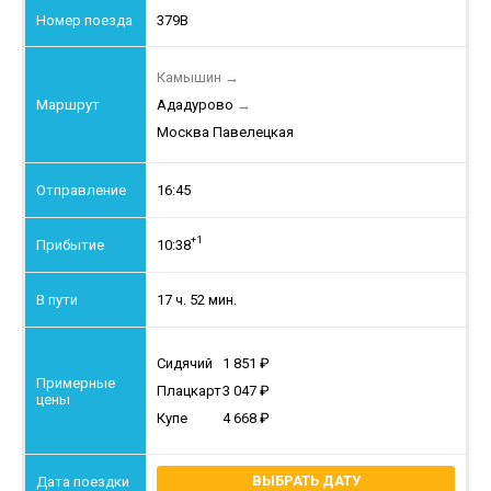
379В
Камышин
→
Ададурово
→
Москва Павелецкая
16:45
+1
10:38
17 ч. 52 мин.
Сидячий
1 851
Плацкарт
3 047
Купе
4 668
ВЫБРАТЬ ДАТУ