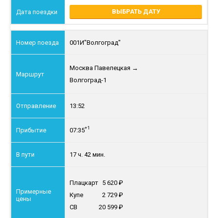
ВЫБРАТЬ ДАТУ
001И
"Волгоград"
Москва Павелецкая
→
Волгоград-1
13:52
+1
07:35
17 ч. 42 мин.
Плацкарт
5 620
Купе
2 729
СВ
20 599