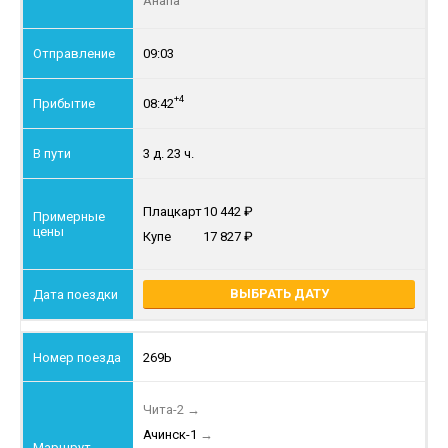
Анапа
09:03
+4
08:42
3 д. 23 ч.
Плацкарт
10 442
Купе
17 827
ВЫБРАТЬ ДАТУ
269Ь
Чита-2
→
Ачинск-1
→