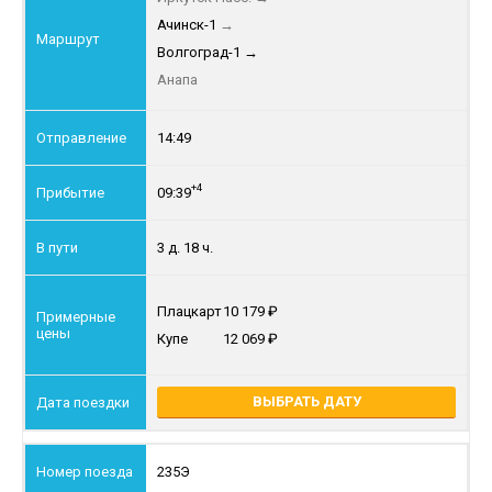
Ачинск-1
→
Волгоград-1
→
Анапа
14:49
+4
09:39
3 д. 18 ч.
Плацкарт
10 179
Купе
12 069
ВЫБРАТЬ ДАТУ
235Э