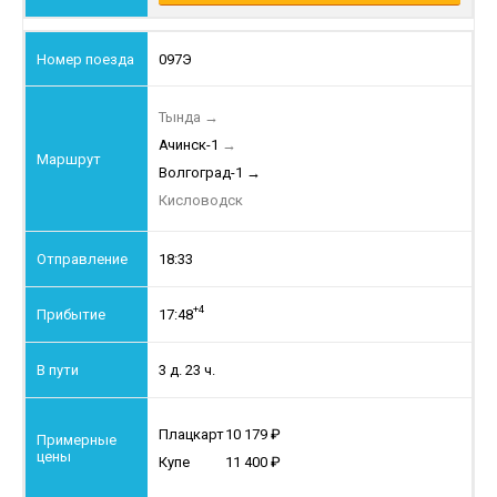
097Э
Тында
→
Ачинск-1
→
Волгоград-1
→
Кисловодск
18:33
+4
17:48
3 д. 23 ч.
Плацкарт
10 179
Купе
11 400