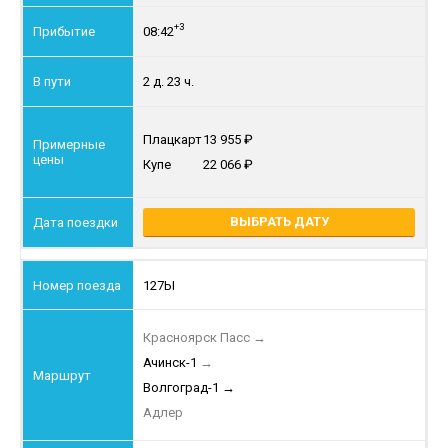
+3
08:42
2 д. 23 ч.
Плацкарт
13 955
Купе
22 066
ВЫБРАТЬ ДАТУ
127Ы
Красноярск Пасс
→
Ачинск-1
→
Волгоград-1
→
Адлер