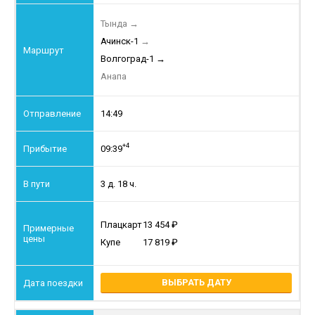
Тында
→
Ачинск-1
→
Волгоград-1
→
Анапа
14:49
+4
09:39
3 д. 18 ч.
Плацкарт
13 454
Купе
17 819
ВЫБРАТЬ ДАТУ