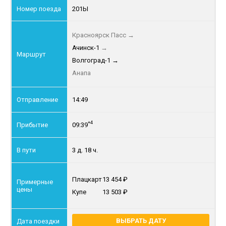
201Ы
Красноярск Пасс
→
Ачинск-1
→
Волгоград-1
→
Анапа
14:49
+4
09:39
3 д. 18 ч.
Плацкарт
13 454
Купе
13 503
ВЫБРАТЬ ДАТУ