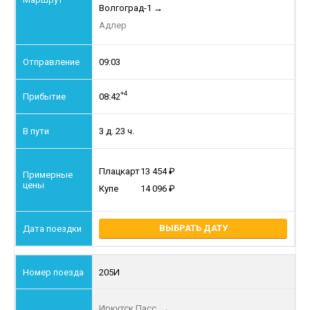
Волгоград-1
→
Адлер
09:03
+4
08:42
3 д. 23 ч.
Плацкарт
13 454
Купе
14 096
ВЫБРАТЬ ДАТУ
205И
Иркутск Пасс.
→