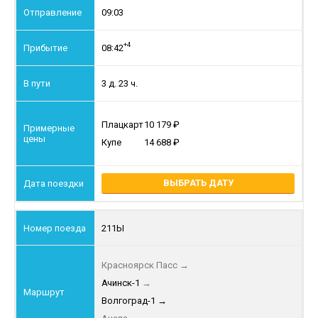
09:03
+4
08:42
3 д. 23 ч.
Плацкарт
10 179
Купе
14 688
ВЫБРАТЬ ДАТУ
211Ы
Красноярск Пасс
→
Ачинск-1
→
Волгоград-1
→